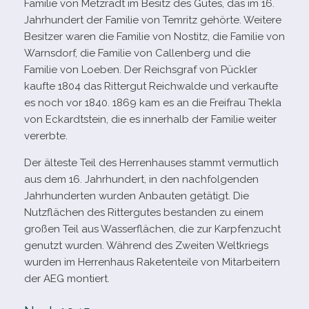
Familie von Metzradt im Besitz des Gutes, das im 16.
Jahrhundert der Familie von Temritz gehörte. Weitere
Besitzer waren die Familie von Nostitz, die Familie von
Warnsdorf, die Familie von Callenberg und die
Familie von Loeben. Der Reichsgraf von Pückler
kaufte 1804 das Rittergut Reichwalde und ver­kaufte
es noch vor 1840. 1869 kam es an die Freifrau Thekla
von Eckardtstein, die es inner­halb der Familie wei­ter
vererbte.
Der älteste Teil des Herrenhauses stammt ver­mut­lich
aus dem 16. Jahrhundert, in den nach­fol­gen­den
Jahrhunderten wur­den Anbauten getä­tigt. Die
Nutzflächen des Rittergutes bestan­den zu einem
gro­ßen Teil aus Wasserflächen, die zur Karpfenzucht
genutzt wur­den. Während des Zweiten Weltkriegs
wur­den im Herrenhaus Raketenteile von Mitarbeitern
der AEG montiert.