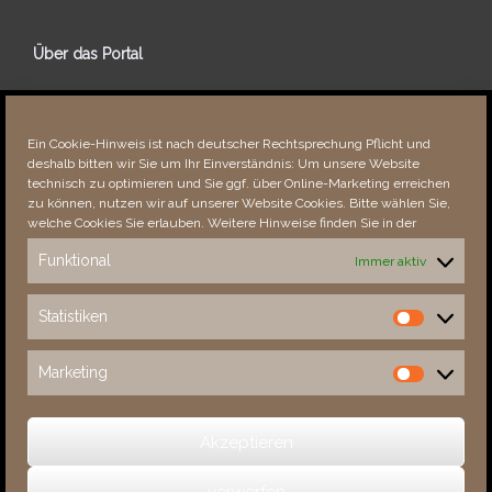
Über das Portal
Über dieses Portal
Neuigkeiten
Ein Cookie-Hinweis ist nach deutscher Rechtsprechung Pflicht und
Vielen Dank!
deshalb bitten wir Sie um Ihr Einverständnis: Um unsere Website
Fehler bemerkt?
technisch zu optimieren und Sie ggf. über Online-Marketing erreichen
zu können, nutzen wir auf unserer Website Cookies. Bitte wählen Sie,
welche Cookies Sie erlauben. Weitere Hinweise finden Sie in der
Funktional
Immer aktiv
Besucher seit 08/​2021
Statistiken
Statistiken
Total
88360
1853222
Today
392
543
Marketing
Marketing
This Week
3767
33627
This Month
5120
135512
Akzeptieren
verwerfen