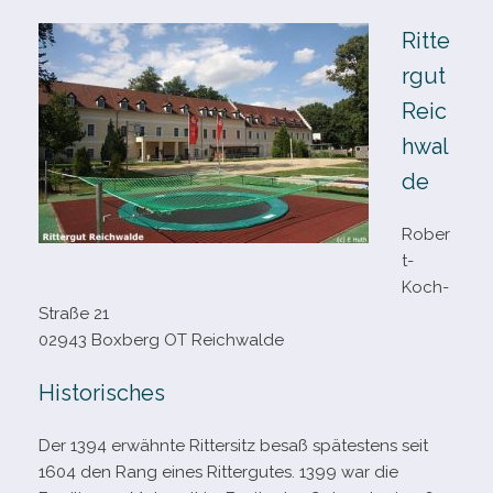
Ritte
rgut
Reic
hwal
de
Rober
t-​
Koch-​
Straße 21
02943 Boxberg OT Reichwalde
Historisches
Der 1394 erwähnte Rittersitz besaß spä­tes­tens seit
1604 den Rang eines Rittergutes. 1399 war die