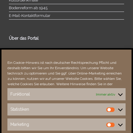
Kulturdenkmale
Bodenreform ab 1945
E‑Mail-​​Kontaktformular
Über das Portal
Über dieses Portal
Neuigkeiten
Ein Cookie-Hinweis ist nach deutscher Rechtsprechung Pflicht und
Vielen Dank!
deshalb bitten wir Sie um Ihr Einverständnis: Um unsere Website
Fehler bemerkt?
technisch zu optimieren und Sie ggf. über Online-Marketing erreichen
zu können, nutzen wir auf unserer Website Cookies. Bitte wählen Sie,
welche Cookies Sie erlauben. Weitere Hinweise finden Sie in der
Funktional
Immer aktiv
Besucher seit 08/​2021
Statistiken
Statistiken
Total
87809
1850626
Today
637
1045
Marketing
Marketing
This Week
2451
31031