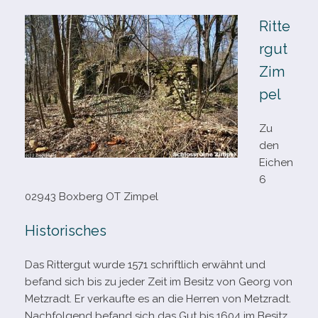
Ritte
rgut
Zim
pel
Zu
den
Eichen
6
02943 Boxberg OT Zimpel
Historisches
Das Rittergut wurde 1571 schrift­lich erwähnt und
befand sich bis zu jeder Zeit im Besitz von Georg von
Metzradt. Er ver­kaufte es an die Herren von Metzradt.
Nachfolgend befand sich das Gut bis 1604 im Besitz