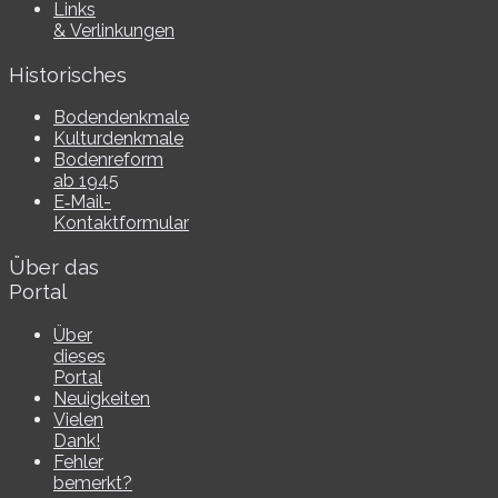
Links
& Verlinkungen
Historisches
Bodendenkmale
Kulturdenkmale
Bodenreform
ab 1945
E‑Mail-​​
Kontaktformular
Über das
Portal
Über
dieses
Portal
Neuigkeiten
Vielen
Dank!
Fehler
bemerkt?