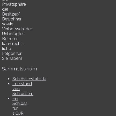
Privatsphäre
der
Besitzer/​
Bewohner
sowie
Verbotsschilder.
Unbefugtes
Betreten
kann recht­
li­che
Folgen für
Sie haben!
Sammelsurium
Schlösserstatistik
Leerstand
von
Schlössern
Ein
Schloss
für
1 EUR