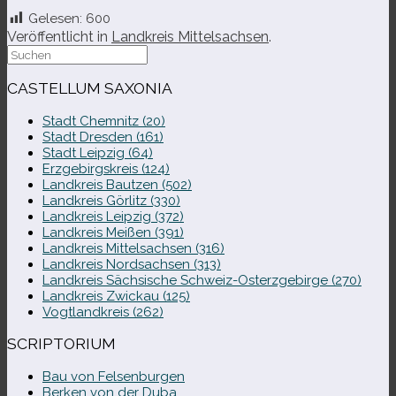
Gelesen:
600
Veröffentlicht in
Landkreis Mittelsachsen
.
Suche
nach:
CASTELLUM SAXONIA
Stadt Chemnitz (20)
Stadt Dresden (161)
Stadt Leipzig (64)
Erzgebirgskreis (124)
Landkreis Bautzen (502)
Landkreis Görlitz (330)
Landkreis Leipzig (372)
Landkreis Meißen (391)
Landkreis Mittelsachsen (316)
Landkreis Nordsachsen (313)
Landkreis Sächsische Schweiz-​Osterzgebirge (270)
Landkreis Zwickau (125)
Vogtlandkreis (262)
SCRIPTORIUM
Bau von Felsenburgen
Berken von der Duba