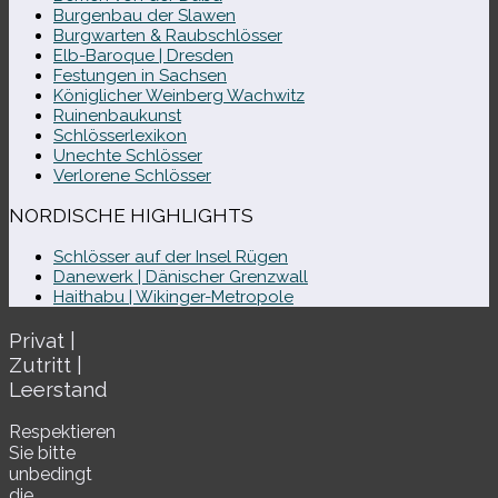
Burgenbau der Slawen
Burgwarten & Raubschlösser
Elb-​Baroque | Dresden
Festungen in Sachsen
Königlicher Weinberg Wachwitz
Ruinenbaukunst
Schlösserlexikon
Unechte Schlösser
Verlorene Schlösser
NORDISCHE HIGHLIGHTS
Schlösser auf der Insel Rügen
Danewerk | Dänischer Grenzwall
Haithabu | Wikinger-Metropole
Privat |
Zutritt |
Leerstand
Respektieren
Sie bitte
unbe­dingt
die