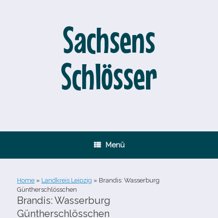
Zum
Inhalt
springen
Sachsens
Schlösser
Menü
Home
»
Landkreis Leipzig
»
Brandis: Wasserburg
Güntherschlösschen
Brandis: Wasserburg
Güntherschlösschen