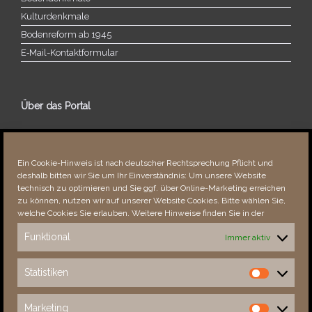
Kulturdenkmale
Bodenreform ab 1945
E‑Mail-​​Kontaktformular
Über das Portal
Über dieses Portal
Neuigkeiten
Ein Cookie-Hinweis ist nach deutscher Rechtsprechung Pflicht und
Vielen Dank!
deshalb bitten wir Sie um Ihr Einverständnis: Um unsere Website
Fehler bemerkt?
technisch zu optimieren und Sie ggf. über Online-Marketing erreichen
zu können, nutzen wir auf unserer Website Cookies. Bitte wählen Sie,
welche Cookies Sie erlauben. Weitere Hinweise finden Sie in der
Funktional
Immer aktiv
Besucher seit 08/​2021
Statistiken
Statistiken
Total
87852
1851281
Today
425
602
Marketing