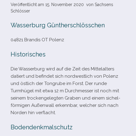
Veröffentlicht am
15. November 2020
von
Sachsens
Schlösser
Wasserburg Güntherschlösschen
04821 Brandis OT Polenz
Historisches
Die Wasserburg wird auf die Zeit des Mittelalters
datiert und befin­det sich nord­west­lich von Polenz
und öst­lich der Tongrube im Forst. Der runde
Turmhügel mit etwa 12 m Durchmesser ist noch mit
sei­nem tro­cken­ge­leg­ten Graben und einem sichel­
för­mi­gen Außenwall erkenn­bar, wel­cher sich nach
Norden hin verflacht.
Bodendenkmalschutz