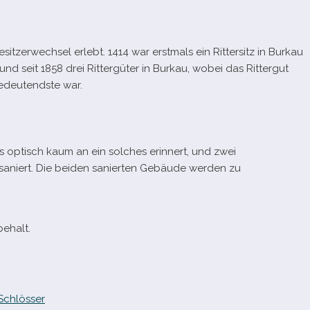
sitzerwechsel erlebt. 1414 war erst­mals ein Rittersitz in Burkau
und seit 1858 drei Rittergüter in Burkau, wobei das Rittergut
­deu­tendste war.
 optisch kaum an ein sol­ches erin­nert, und zwei
aniert. Die bei­den sanier­ten Gebäude wer­den zu
behalt.
Schlösser