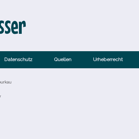
sser
Datenschutz
Quellen
Urheberrecht
burkau
r