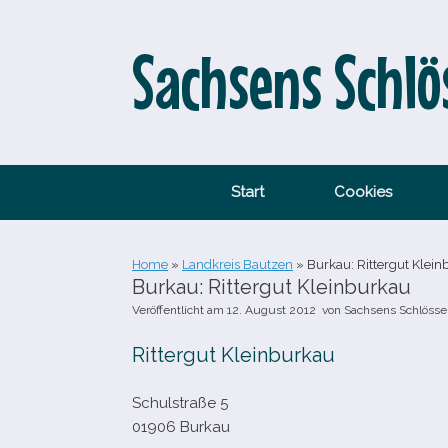
Zum
Inhalt
springen
Sachsens Schlö
Start
Cookies
Home
»
Landkreis Bautzen
»
Burkau: Rittergut Klein
Burkau: Rittergut Kleinburkau
Veröffentlicht am
12. August 2012
von
Sachsens Schlösse
Rittergut Kleinburkau
Schulstraße 5
01906 Burkau