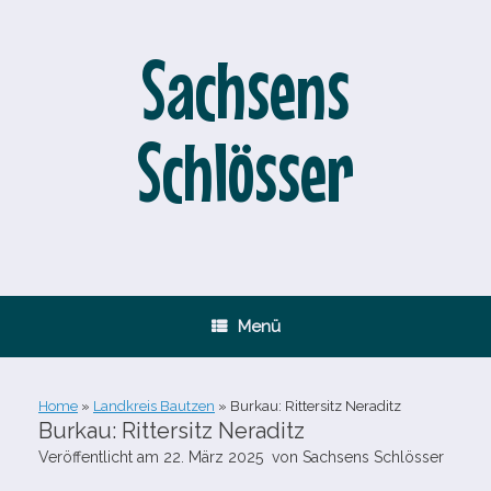
Zum
Inhalt
springen
Sachsens
Schlösser
Menü
Home
»
Landkreis Bautzen
»
Burkau: Rittersitz Neraditz
Burkau: Rittersitz Neraditz
Veröffentlicht am
22. März 2025
von
Sachsens Schlösser