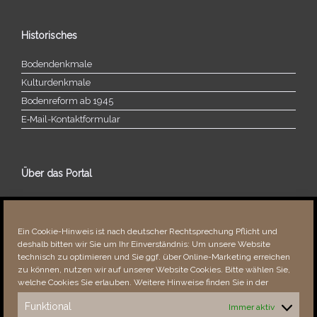
Historisches
Bodendenkmale
Kulturdenkmale
Bodenreform ab 1945
E‑Mail-​​Kontaktformular
Über das Portal
Über dieses Portal
Neuigkeiten
Ein Cookie-Hinweis ist nach deutscher Rechtsprechung Pflicht und
Vielen Dank!
deshalb bitten wir Sie um Ihr Einverständnis: Um unsere Website
Fehler bemerkt?
technisch zu optimieren und Sie ggf. über Online-Marketing erreichen
zu können, nutzen wir auf unserer Website Cookies. Bitte wählen Sie,
welche Cookies Sie erlauben. Weitere Hinweise finden Sie in der
Funktional
Immer aktiv
Besucher seit 08/​2021