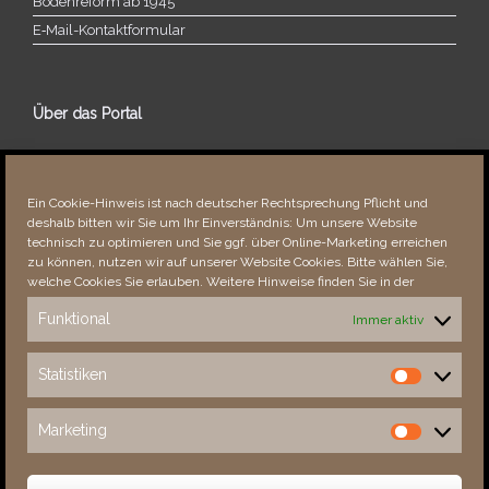
Bodenreform ab 1945
E‑Mail-​​Kontaktformular
Über das Portal
Über dieses Portal
Neuigkeiten
Ein Cookie-Hinweis ist nach deutscher Rechtsprechung Pflicht und
Vielen Dank!
deshalb bitten wir Sie um Ihr Einverständnis: Um unsere Website
Fehler bemerkt?
technisch zu optimieren und Sie ggf. über Online-Marketing erreichen
zu können, nutzen wir auf unserer Website Cookies. Bitte wählen Sie,
welche Cookies Sie erlauben. Weitere Hinweise finden Sie in der
Funktional
Immer aktiv
Besucher seit 08/​2021
Statistiken
Statistiken
Total
87892
1851361
Today
465
682
Marketing
Marketing
This Week
2939
31766
This Month
4292
133651