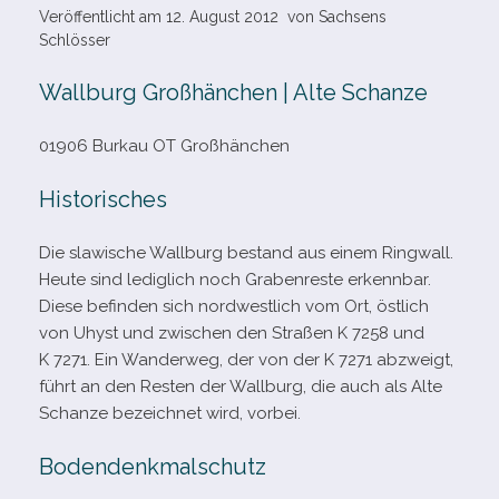
Veröffentlicht am
12. August 2012
von
Sachsens
Schlösser
Wallburg Großhänchen | Alte Schanze
01906 Burkau OT Großhänchen
Historisches
Die sla­wi­sche Wallburg bestand aus einem Ringwall.
Heute sind ledig­lich noch Grabenreste erkenn­bar.
Diese befin­den sich nord­west­lich vom Ort, öst­lich
von Uhyst und zwi­schen den Straßen K 7258 und
K 7271. Ein Wanderweg, der von der K 7271 abzweigt,
führt an den Resten der Wallburg, die auch als Alte
Schanze bezeich­net wird, vorbei.
Bodendenkmalschutz