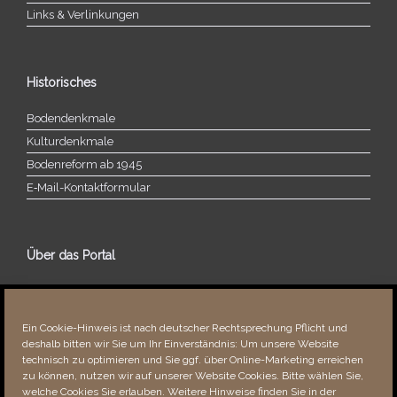
Links & Verlinkungen
Historisches
Bodendenkmale
Kulturdenkmale
Bodenreform ab 1945
E‑Mail-​​Kontaktformular
Über das Portal
Über dieses Portal
Neuigkeiten
Ein Cookie-Hinweis ist nach deutscher Rechtsprechung Pflicht und
Vielen Dank!
deshalb bitten wir Sie um Ihr Einverständnis: Um unsere Website
Fehler bemerkt?
technisch zu optimieren und Sie ggf. über Online-Marketing erreichen
zu können, nutzen wir auf unserer Website Cookies. Bitte wählen Sie,
welche Cookies Sie erlauben. Weitere Hinweise finden Sie in der