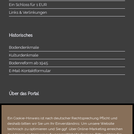
Ein Schloss für 1 EUR
Links & Verlinkungen
Historisches
Bodendenkmale
Kulturdenkmale
Bodenreform ab 1945
E‑Mail-​​Kontaktformular
Über das Portal
Über dieses Portal
Neuigkeiten
Ein Cookie-Hinweis ist nach deutscher Rechtsprechung Pflicht und
Vielen Dank!
deshalb bitten wir Sie um Ihr Einverständnis: Um unsere Website
Fehler bemerkt?
technisch zu optimieren und Sie ggf. über Online-Marketing erreichen