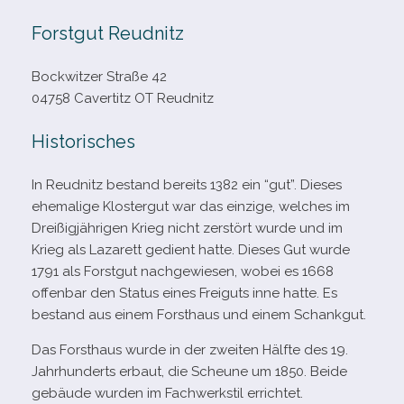
Forstgut Reudnitz
Bockwitzer Straße 42
04758 Cavertitz OT Reudnitz
Historisches
In Reudnitz bestand bereits 1382 ein “gut”. Dieses
ehe­ma­lige Klostergut war das ein­zige, wel­ches im
Dreißigjährigen Krieg nicht zer­stört wurde und im
Krieg als Lazarett gedient hatte. Dieses Gut wurde
1791 als Forstgut nach­ge­wie­sen, wobei es 1668
offen­bar den Status eines Freiguts inne hatte. Es
bestand aus einem Forsthaus und einem Schankgut.
Das Forsthaus wurde in der zwei­ten Hälfte des 19.
Jahrhunderts erbaut, die Scheune um 1850. Beide
gebäude wur­den im Fachwerkstil errichtet.