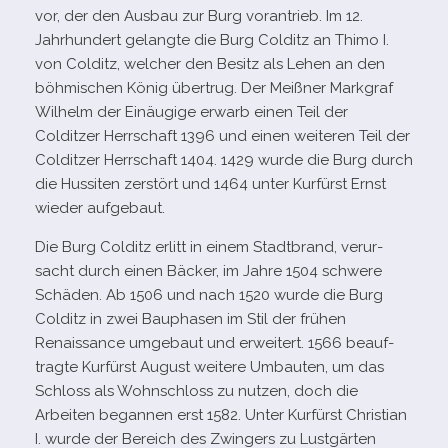
vor, der den Ausbau zur Burg vor­an­trieb. Im 12.
Jahrhundert gelangte die Burg Colditz an Thimo I.
von Colditz, wel­cher den Besitz als Lehen an den
böh­mi­schen König über­trug. Der Meißner Markgraf
Wilhelm der Einäugige erwarb einen Teil der
Colditzer Herrschaft 1396 und einen wei­te­ren Teil der
Colditzer Herrschaft 1404. 1429 wurde die Burg durch
die Hussiten zer­stört und 1464 unter Kurfürst Ernst
wie­der aufgebaut.
Die Burg Colditz erlitt in einem Stadtbrand, ver­ur­
sacht durch einen Bäcker, im Jahre 1504 schwere
Schäden. Ab 1506 und nach 1520 wurde die Burg
Colditz in zwei Bauphasen im Stil der frü­hen
Renaissance umge­baut und erwei­tert. 1566 beauf­
tragte Kurfürst August wei­tere Umbauten, um das
Schloss als Wohnschloss zu nut­zen, doch die
Arbeiten began­nen erst 1582. Unter Kurfürst Christian
I. wurde der Bereich des Zwingers zu Lustgärten