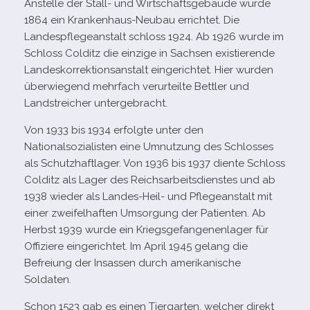
Anstelle der Stall- und Wirtschaftsgebäude wurde
1864 ein Krankenhaus-​Neubau errich­tet. Die
Landespflegeanstalt schloss 1924. Ab 1926 wurde im
Schloss Colditz die ein­zige in Sachsen exis­tie­rende
Landeskorrektionsanstalt ein­ge­rich­tet. Hier wur­den
über­wie­gend mehr­fach ver­ur­teilte Bettler und
Landstreicher untergebracht.
Von 1933 bis 1934 erfolgte unter den
Nationalsozialisten eine Umnutzung des Schlosses
als Schutzhaftlager. Von 1936 bis 1937 diente Schloss
Colditz als Lager des Reichsarbeitsdienstes und ab
1938 wie­der als Landes-​Heil- und Pflegeanstalt mit
einer zwei­fel­haf­ten Umsorgung der Patienten. Ab
Herbst 1939 wurde ein Kriegsgefangenenlager für
Offiziere ein­ge­rich­tet. Im April 1945 gelang die
Befreiung der Insassen durch ame­ri­ka­ni­sche
Soldaten.
Schon 1523 gab es einen Tiergarten, wel­cher direkt