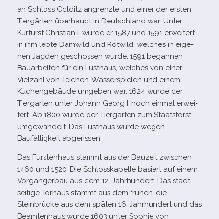
an Schloss Colditz angrenzte und einer der ers­ten
Tiergärten über­haupt in Deutschland war. Unter
Kurfürst Christian I. wurde er 1587 und 1591 erwei­tert.
In ihm lebte Damwild und Rotwild, wel­ches in eige­
nen Jagden geschos­sen wurde. 1591 began­nen
Bauarbeiten für ein Lusthaus, wel­ches von einer
Vielzahl von Teichen, Wasserspielen und einem
Küchengebäude umge­ben war. 1624 wurde der
Tiergarten unter Johann Georg I. noch ein­mal erwei­
tert. Ab 1800 wurde der Tiergarten zum Staatsforst
umge­wan­delt. Das Lusthaus wurde wegen
Baufälligkeit abgerissen.
Das Fürstenhaus stammt aus der Bauzeit zwi­schen
1460 und 1520. Die Schlosskapelle basiert auf einem
Vorgängerbau aus dem 12. Jahrhundert. Das stadt­
sei­tige Torhaus stammt aus dem frü­hen, die
Steinbrücke aus dem spä­ten 16. Jahrhundert und das
Beamtenhaus wurde 1603 unter Sophie von