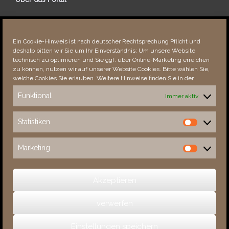
Über dieses Portal
Neuigkeiten
Ein Cookie-Hinweis ist nach deutscher Rechtsprechung Pflicht und
Vielen Dank!
deshalb bitten wir Sie um Ihr Einverständnis: Um unsere Website
Fehler bemerkt?
technisch zu optimieren und Sie ggf. über Online-Marketing erreichen
zu können, nutzen wir auf unserer Website Cookies. Bitte wählen Sie,
welche Cookies Sie erlauben. Weitere Hinweise finden Sie in der
Funktional
Immer aktiv
Besucher seit 08/​2021
Statistiken
Statistiken
Total
88253
1853071
Today
285
392
Marketing
Marketing
This Week
3660
33476
This Month
5013
135361
Akzeptieren
verwerfen
(c) 2026 Sachsens Schlösser
Einstellungen speichern