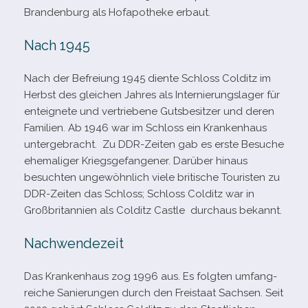
Brandenburg als Hofapotheke erbaut.
Nach 1945
Nach der Befreiung 1945 diente Schloss Colditz im
Herbst des glei­chen Jahres als Internierungslager für
ent­eig­nete und ver­trie­bene Gutsbesitzer und deren
Familien. Ab 1946 war im Schloss ein Krankenhaus
unter­ge­bracht. Zu DDR-​Zeiten gab es erste Besuche
ehe­ma­li­ger Kriegsgefangener. Darüber hin­aus
besuch­ten unge­wöhn­lich viele bri­ti­sche Touristen zu
DDR-​Zeiten das Schloss; Schloss Colditz war in
Großbritannien als Colditz Castle durch­aus bekannt.
Nachwendezeit
Das Krankenhaus zog 1996 aus. Es folg­ten umfang­
rei­che Sanierungen durch den Freistaat Sachsen. Seit