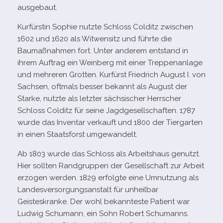
ausgebaut.
Kurfürstin Sophie nutzte Schloss Colditz zwi­schen
1602 und 1620 als Witwensitz und führte die
Baumaßnahmen fort. Unter ande­rem ent­stand in
ihrem Auftrag ein Weinberg mit einer Treppenanlage
und meh­re­ren Grotten. Kurfürst Friedrich August I. von
Sachsen, oft­mals bes­ser bekannt als August der
Starke, nutzte als letz­ter säch­si­scher Herrscher
Schloss Colditz für seine Jagdgesellschaften. 1787
wurde das Inventar ver­kauft und 1800 der Tiergarten
in einen Staatsforst umgewandelt.
Ab 1803 wurde das Schloss als Arbeitshaus genutzt.
Hier soll­ten Randgruppen der Gesellschaft zur Arbeit
erzo­gen wer­den. 1829 erfolgte eine Umnutzung als
Landesversorgungsanstalt für unheil­bar
Geisteskranke. Der wohl bekann­teste Patient war
Ludwig Schumann, ein Sohn Robert Schumanns.