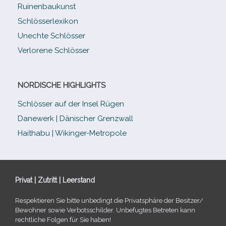
Ruinenbaukunst
Schlösserlexikon
Unechte Schlösser
Verlorene Schlösser
NORDISCHE HIGHLIGHTS
Schlösser auf der Insel Rügen
Danewerk | Dänischer Grenzwall
Haithabu | Wikinger-Metropole
Privat | Zutritt | Leerstand
Respektieren Sie bitte unbe­dingt die Privatsphäre der Besitzer/​
Bewohner sowie Verbotsschilder. Unbefugtes Betreten kann
recht­li­che Folgen für Sie haben!