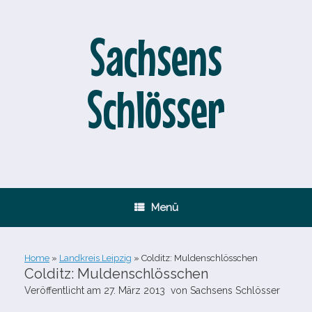
Zum
Inhalt
springen
Sachsens
Schlösser
Menü
Home
»
Landkreis Leipzig
»
Colditz: Muldenschlösschen
Colditz: Muldenschlösschen
Veröffentlicht am
27. März 2013
von
Sachsens Schlösser