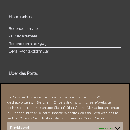
Historisches
Bodendenkmale
Kulturdenkmale
Bodenreform ab 1945
E‑Mail-​​Kontaktformular
Über das Portal
Über dieses Portal
Neuigkeiten
Ein Cookie-Hinweis ist nach deutscher Rechtsprechung Pflicht und
Vielen Dank!
deshalb bitten wir Sie um Ihr Einverständnis: Um unsere Website
Fehler bemerkt?
technisch zu optimieren und Sie ggf. über Online-Marketing erreichen
zu können, nutzen wir auf unserer Website Cookies. Bitte wählen Sie,
welche Cookies Sie erlauben. Weitere Hinweise finden Sie in der
Funktional
Immer aktiv
Besucher seit 08/​2021