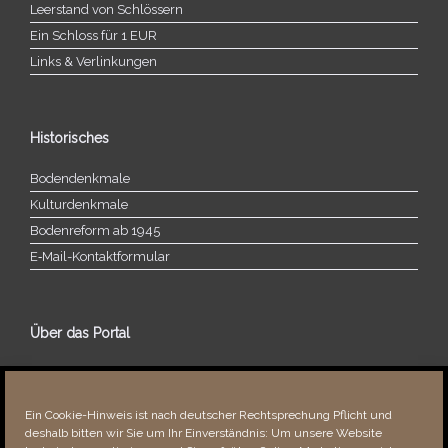
Leerstand von Schlössern
Ein Schloss für 1 EUR
Links & Verlinkungen
Historisches
Bodendenkmale
Kulturdenkmale
Bodenreform ab 1945
E‑Mail-​​Kontaktformular
Über das Portal
Über dieses Portal
Neuigkeiten
Ein Cookie-Hinweis ist nach deutscher Rechtsprechung Pflicht und
Vielen Dank!
deshalb bitten wir Sie um Ihr Einverständnis: Um unsere Website