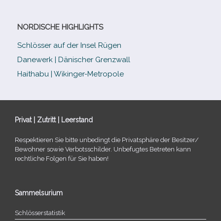
NORDISCHE HIGHLIGHTS
Schlösser auf der Insel Rügen
Danewerk | Dänischer Grenzwall
Haithabu | Wikinger-Metropole
Privat | Zutritt | Leerstand
Respektieren Sie bitte unbe­dingt die Privatsphäre der Besitzer/​
Bewohner sowie Verbotsschilder. Unbefugtes Betreten kann
recht­li­che Folgen für Sie haben!
Sammelsurium
Schlösserstatistik