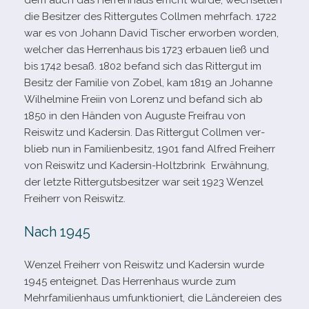
dem auch das Herrenhaus erricht wurde, wech­sel­ten
die Besitzer des Rittergutes Collmen mehr­fach. 1722
war es von Johann David Tischer erwor­ben wor­den,
wel­cher das Herrenhaus bis 1723 erbauen ließ und
bis 1742 besaß. 1802 befand sich das Rittergut im
Besitz der Familie von Zobel, kam 1819 an Johanne
Wilhelmine Freiin von Lorenz und befand sich ab
1850 in den Händen von Auguste Freifrau von
Reiswitz und Kadersin. Das Rittergut Collmen ver­
blieb nun in Familienbesitz, 1901 fand Alfred Freiherr
von Reiswitz und Kadersin-​Holtzbrink Erwähnung,
der letzte Rittergutsbesitzer war seit 1923 Wenzel
Freiherr von Reiswitz.
Nach 1945
Wenzel Freiherr von Reiswitz und Kadersin wurde
1945 ent­eig­net. Das Herrenhaus wurde zum
Mehrfamilienhaus umfunk­tio­niert, die Ländereien des