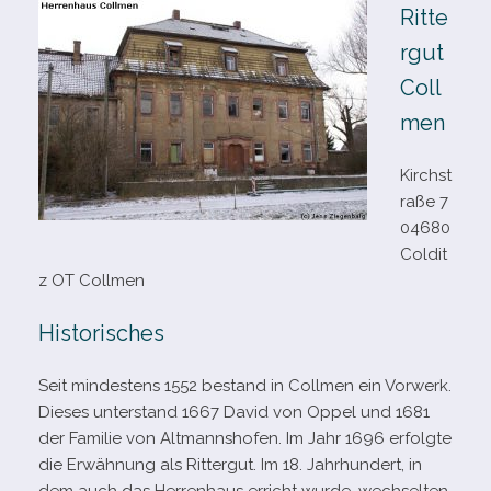
Ritte
rgut
Coll
men
Kirchst
raße 7
04680
Coldit
z OT Collmen
Historisches
Seit min­des­tens 1552 bestand in Collmen ein Vorwerk.
Dieses unter­stand 1667 David von Oppel und 1681
der Familie von Altmannshofen. Im Jahr 1696 erfolgte
die Erwähnung als Rittergut. Im 18. Jahrhundert, in