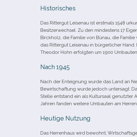
Historisches
Das Rittergut Leisenau ist erst­mals 1548 urku
Besitzerwechsel. Zu den min­des­tens 17 Eige
Birckholz, die Familie von Bünau, die Familie
das Rittergut Leisenau in bür­ger­li­cher Han
Theodor Hohn erfolg­ten um 1900 Umbauten
Nach 1945
Nach der Enteignung wurde das Land an Neuba
Bewirtschaftung wurde jedoch unter­sagt. Da
Stelle ent­stand ein als Kultursaal genutz­
Jahren fan­den wei­tere Umbauten am Herrenh
Heutige Nutzung
Das Herrenhaus wird bewohnt, Wirtschaftsgeb