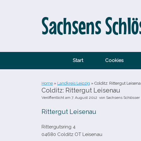
Zum
Inhalt
springen
Sachsens Schlö
Start
Cookies
Home
»
Landkreis Leipzig
»
Colditz: Rittergut Leisen
Colditz: Rittergut Leisenau
Veröffentlicht am
7. August 2012
von
Sachsens Schlösser
Rittergut Leisenau
Rittergutsring 4
04680 Colditz OT Leisenau