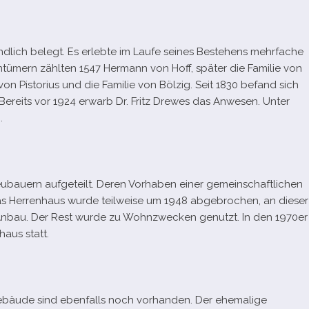
nd­lich belegt. Es erlebte im Laufe sei­nes Bestehens mehr­fa­che
ntümern zähl­ten 1547 Hermann von Hoff, spä­ter die Familie von
 von Pistorius und die Familie von Bölzig. Seit 1830 befand sich
d. Bereits vor 1924 erwarb Dr. Fritz Drewes das Anwesen. Unter
.
uern auf­ge­teilt. Deren Vorhaben einer gemein­schaft­li­chen
s Herrenhaus wurde teil­weise um 1948 abge­bro­chen, an die­ser
ter Anbau. Der Rest wurde zu Wohnzwecken genutzt. In den 1970er
aus statt.
äude sind eben­falls noch vor­han­den. Der ehe­ma­lige