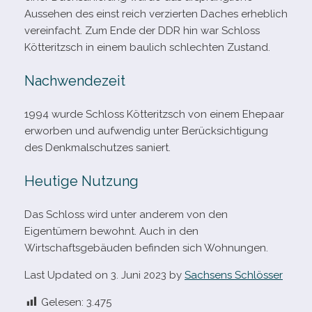
Aussehen des einst reich ver­zier­ten Daches erheb­lich
ver­ein­facht. Zum Ende der DDR hin war Schloss
Kötteritzsch in einem bau­lich schlech­ten Zustand.
Nachwendezeit
1994 wurde Schloss Kötteritzsch von einem Ehepaar
erwor­ben und auf­wen­dig unter Berücksichtigung
des Denkmalschutzes saniert.
Heutige Nutzung
Das Schloss wird unter ande­rem von den
Eigentümern bewohnt. Auch in den
Wirtschaftsgebäuden befin­den sich Wohnungen.
Last Updated on 3. Juni 2023 by
Sachsens Schlösser
Gelesen:
3.475