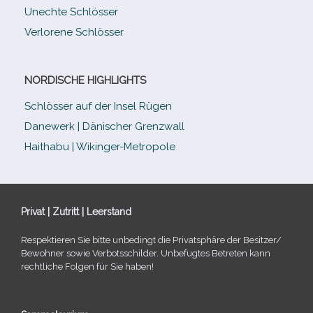
Unechte Schlösser
Verlorene Schlösser
NORDISCHE HIGHLIGHTS
Schlösser auf der Insel Rügen
Danewerk | Dänischer Grenzwall
Haithabu | Wikinger-Metropole
Privat | Zutritt | Leerstand
Respektieren Sie bitte unbe­dingt die Privatsphäre der Besitzer/​
Bewohner sowie Verbotsschilder. Unbefugtes Betreten kann
recht­li­che Folgen für Sie haben!