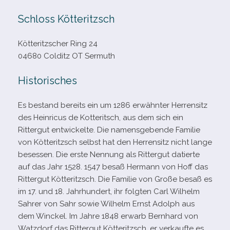
Schloss Kötteritzsch
Kötteritzscher Ring 24
04680 Colditz OT Sermuth
Historisches
Es bestand bereits ein um 1286 erwähn­ter Herrensitz
des Heinricus de Kotteritsch, aus dem sich ein
Rittergut ent­wi­ckelte. Die namens­ge­bende Familie
von Kötteritzsch selbst hat den Herrensitz nicht lange
beses­sen. Die erste Nennung als Rittergut datierte
auf das Jahr 1528. 1547 besaß Hermann von Hoff das
Rittergut Kötteritzsch. Die Familie von Große besaß es
im 17. und 18. Jahrhundert, ihr folg­ten Carl Wilhelm
Sahrer von Sahr sowie Wilhelm Ernst Adolph aus
dem Winckel. Im Jahre 1848 erwarb Bernhard von
Watzdorf das Rittergut Kötteritzsch, er ver­kaufte es