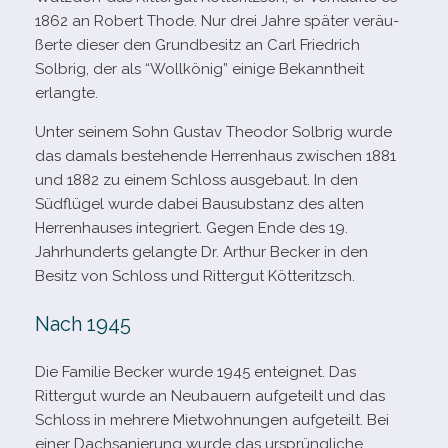
1862 an Robert Thode. Nur drei Jahre spä­ter ver­äu­
ßerte die­ser den Grundbesitz an Carl Friedrich
Solbrig, der als “Wollkönig” einige Bekanntheit
erlangte.
Unter sei­nem Sohn Gustav Theodor Solbrig wurde
das damals bestehende Herrenhaus zwi­schen 1881
und 1882 zu einem Schloss aus­ge­baut. In den
Südflügel wurde dabei Bausubstanz des alten
Herrenhauses inte­griert. Gegen Ende des 19.
Jahrhunderts gelangte Dr. Arthur Becker in den
Besitz von Schloss und Rittergut Kötteritzsch.
Nach 1945
Die Familie Becker wurde 1945 ent­eig­net. Das
Rittergut wurde an Neubauern auf­ge­teilt und das
Schloss in meh­rere Mietwohnungen auf­ge­teilt. Bei
einer Dachsanierung wurde das ursprüng­li­che