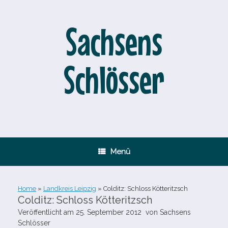
Zum
Inhalt
springen
Sachsens
Schlösser
Menü
Home
»
Landkreis Leipzig
»
Colditz: Schloss Kötteritzsch
Colditz: Schloss Kötteritzsch
Veröffentlicht am
25. September 2012
von
Sachsens
Schlösser