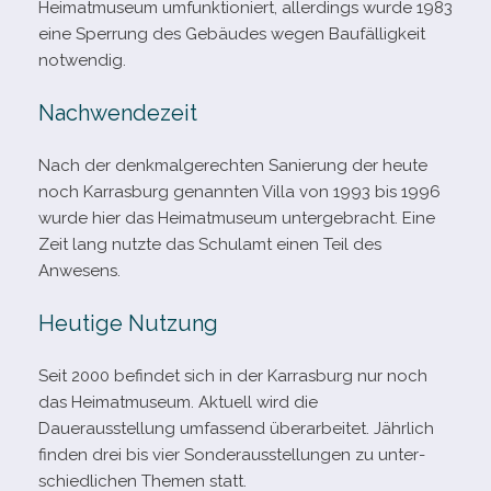
Heimatmuseum umfunk­tio­niert, aller­dings wurde 1983
eine Sperrung des Gebäudes wegen Baufälligkeit
notwendig.
Nachwendezeit
Nach der denk­mal­ge­rech­ten Sanierung der heute
noch Karrasburg genann­ten Villa von 1993 bis 1996
wurde hier das Heimatmuseum unter­ge­bracht. Eine
Zeit lang nutzte das Schulamt einen Teil des
Anwesens.
Heutige Nutzung
Seit 2000 befin­det sich in der Karrasburg nur noch
das Heimatmuseum. Aktuell wird die
Dauerausstellung umfas­send über­ar­bei­tet. Jährlich
fin­den drei bis vier Sonderausstellungen zu unter­
schied­li­chen Themen statt.