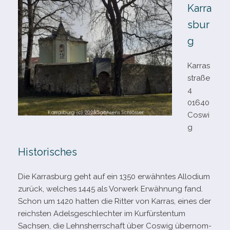
Karra
sbur
g
Karras
straße
4
01640
Coswi
g
Historisches
Die Karrasburg geht auf ein 1350 erwähn­tes Allodium
zurück, wel­ches 1445 als Vorwerk Erwähnung fand.
Schon um 1420 hat­ten die Ritter von Karras, eines der
reichs­ten Adelsgeschlechter im Kurfürstentum
Sachsen, die Lehnsherrschaft über Coswig über­nom­