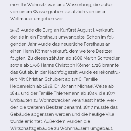
men. Ihr Wohnsitz war eine Wasserburg, die außer
von einem Wassergraben zusätz­lich von einer
Wallmauer umge­ben war.
1556 wurde die Burg an Kurfürst August I. ver­kauft,
der sie in ein Forsthaus umwan­delte. Schon im fol­
gen­den Jahr wurde das neu­er­li­che Forsthaus an
einen Herrn Körner ver­kauft, dem wei­tere Besitzer
folg­ten. Zu die­sen zähl­ten ab 1688 Martin Schwedler
sowie ab 1706 Hanns Christoph Körner. 1726 brannte
das Gut ab, in der Nachfolgezeit wurde es rekon­stru­
iert. Mit Christian Schubert ab 1796, Familie
Heidenreich ab 1828, Dr. Johann Michael Weise ab
1844 und der Familie Thienemann ab 1845, die 1873
Umbauten zu Wohnzwecken ver­an­lasst hatte, wer­
den die wei­te­ren Besitzer benannt. 1897 musste das
Gebäude abge­ris­sen wer­den und die heu­tige Villa
wurde errich­tet. Außerdem wur­den die
Wirtschaftsgebäude zu Wohnhäusern umge­baut.