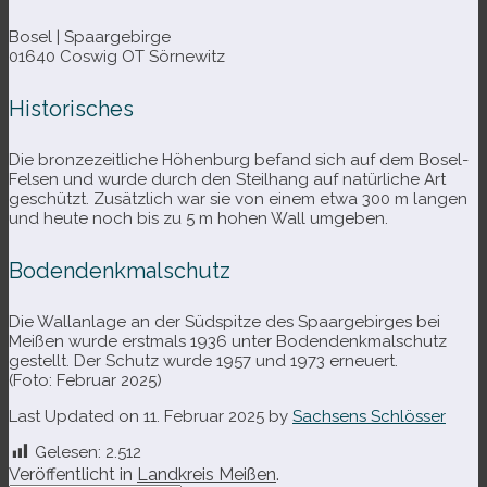
Bosel | Spaargebirge
01640 Coswig OT Sörnewitz
Historisches
Die bron­ze­zeit­li­che Höhenburg befand sich auf dem Bosel-​
Felsen und wurde durch den Steilhang auf natür­li­che Art
geschützt. Zusätzlich war sie von einem etwa 300 m lan­gen
und heute noch bis zu 5 m hohen Wall umgeben.
Bodendenkmalschutz
Die Wallanlage an der Südspitze des Spaargebirges bei
Meißen wurde erst­mals 1936 unter Bodendenkmalschutz
gestellt. Der Schutz wurde 1957 und 1973 erneuert.
(Foto: Februar 2025)
Last Updated on 11. Februar 2025 by
Sachsens Schlösser
Gelesen:
2.512
Veröffentlicht in
Landkreis Meißen
.