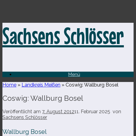
Zum
Sachsens Schlösser
Inhalt
springen
Menü
Home
»
Landkreis Meißen
»
Coswig: Wallburg Bosel
Coswig: Wallburg Bosel
Veröffentlicht am
7. August 2012
11. Februar 2025
von
Sachsens Schlösser
Wallburg Bosel