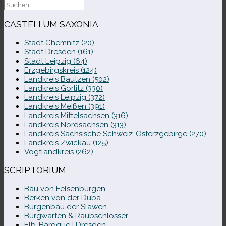
Suche
nach:
CASTELLUM SAXONIA
Stadt Chemnitz (20)
Stadt Dresden (161)
Stadt Leipzig (64)
Erzgebirgskreis (124)
Landkreis Bautzen (502)
Landkreis Görlitz (330)
Landkreis Leipzig (372)
Landkreis Meißen (391)
Landkreis Mittelsachsen (316)
Landkreis Nordsachsen (313)
Landkreis Sächsische Schweiz-​Osterzgebirge (270)
Landkreis Zwickau (125)
Vogtlandkreis (262)
SCRIPTORIUM
Bau von Felsenburgen
Berken von der Duba
Burgenbau der Slawen
Burgwarten & Raubschlösser
Elb-​Baroque | Dresden