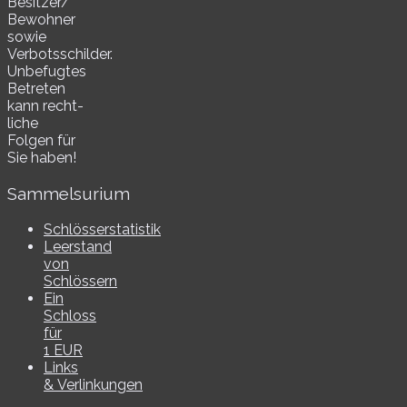
Besitzer/​
Bewohner
sowie
Verbotsschilder.
Unbefugtes
Betreten
kann recht­
li­che
Folgen für
Sie haben!
Sammelsurium
Schlösserstatistik
Leerstand
von
Schlössern
Ein
Schloss
für
1 EUR
Links
& Verlinkungen