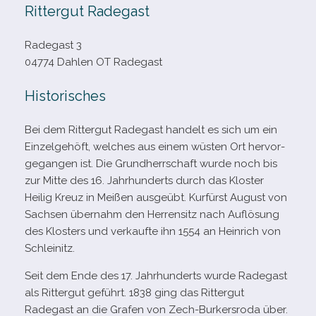
Rittergut Radegast
Radegast 3
04774 Dahlen OT Radegast
Historisches
Bei dem Rittergut Radegast han­delt es sich um ein
Einzelgehöft, wel­ches aus einem wüs­ten Ort her­vor­
ge­gan­gen ist. Die Grundherrschaft wurde noch bis
zur Mitte des 16. Jahrhunderts durch das Kloster
Heilig Kreuz in Meißen aus­ge­übt. Kurfürst August von
Sachsen über­nahm den Herrensitz nach Auflösung
des Klosters und ver­kaufte ihn 1554 an Heinrich von
Schleinitz.
Seit dem Ende des 17. Jahrhunderts wurde Radegast
als Rittergut geführt. 1838 ging das Rittergut
Radegast an die Grafen von Zech-​Burkersroda über.