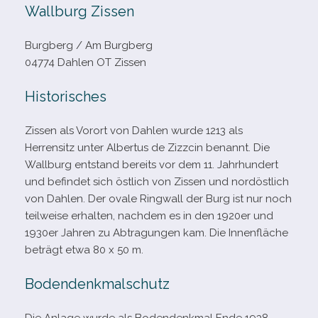
Wallburg Zissen
Burgberg /​ Am Burgberg
04774 Dahlen OT Zissen
Historisches
Zissen als Vorort von Dahlen wurde 1213 als
Herrensitz unter Albertus de Zizzcin benannt. Die
Wallburg ent­stand bereits vor dem 11. Jahrhundert
und befin­det sich öst­lich von Zissen und nord­öst­lich
von Dahlen. Der ovale Ringwall der Burg ist nur noch
teil­weise erhal­ten, nach­dem es in den 1920er und
1930er Jahren zu Abtragungen kam. Die Innenfläche
beträgt etwa 80 x 50 m.
Bodendenkmalschutz