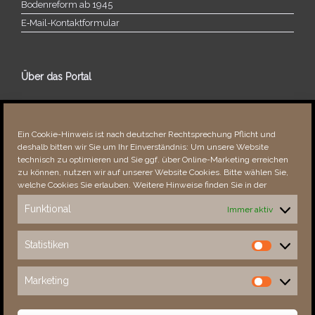
Bodenreform ab 1945
E‑Mail-​​Kontaktformular
Über das Portal
Über dieses Portal
Neuigkeiten
Ein Cookie-Hinweis ist nach deutscher Rechtsprechung Pflicht und
Vielen Dank!
deshalb bitten wir Sie um Ihr Einverständnis: Um unsere Website
Fehler bemerkt?
technisch zu optimieren und Sie ggf. über Online-Marketing erreichen
zu können, nutzen wir auf unserer Website Cookies. Bitte wählen Sie,
welche Cookies Sie erlauben. Weitere Hinweise finden Sie in der
Funktional
Immer aktiv
Besucher seit 08/​2021
Statistiken
Statistiken
Total
88735
1855315
Today
273
357
Marketing
Marketing
This Week
4566
35720
This Month
5919
137605