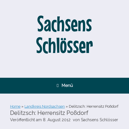
Zum
Inhalt
springen
Sachsens
Schlösser
Menü
Home
»
Landkreis Nordsachsen
»
Delitzsch: Herrensitz Poßdorf
Delitzsch: Herrensitz Poßdorf
Veröffentlicht am
8. August 2012
von
Sachsens Schlösser