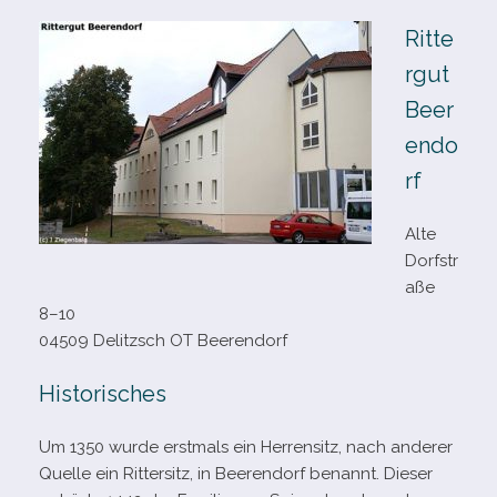
Ritte
rgut
Beer
endo
rf
Alte
Dorfstr
aße
8–10
04509 Delitzsch OT Beerendorf
Historisches
Um 1350 wurde erst­mals ein Herrensitz, nach ande­rer
Quelle ein Rittersitz, in Beerendorf benannt. Dieser