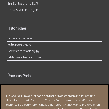
Ein Schloss für 1 EUR
Links & Verlinkungen
Historisches
Bodendenkmale
Kulturdenkmale
Bodenreform ab 1945
E‑Mail-​​Kontaktformular
Über das Portal
Über dieses Portal
Neuigkeiten
Ein Cookie-Hinweis ist nach deutscher Rechtsprechung Pflicht und
Vielen Dank!
deshalb bitten wir Sie um Ihr Einverständnis: Um unsere Website
Fehler bemerkt?
technisch zu optimieren und Sie ggf. über Online-Marketing erreichen