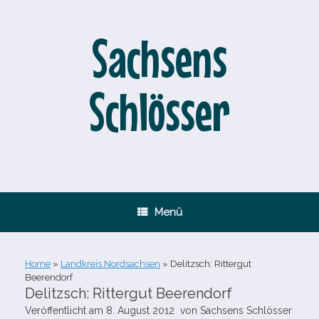
Zum
Inhalt
springen
Sachsens
Schlösser
Menü
Home
»
Landkreis Nordsachsen
»
Delitzsch: Rittergut
Beerendorf
Delitzsch: Rittergut Beerendorf
Veröffentlicht am
8. August 2012
von
Sachsens Schlösser