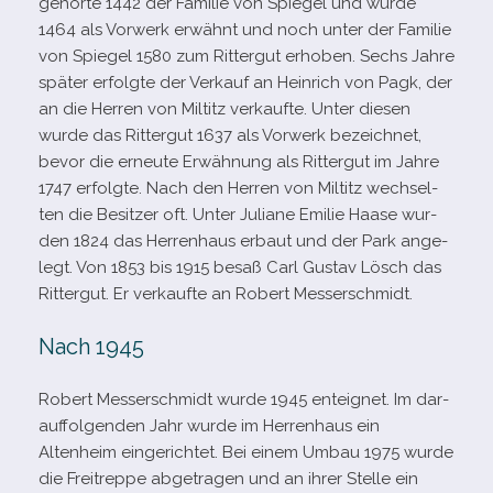
gehörte 1442 der Familie von Spiegel und wurde
1464 als Vorwerk erwähnt und noch unter der Familie
von Spiegel 1580 zum Rittergut erho­ben. Sechs Jahre
spä­ter erfolgte der Verkauf an Heinrich von Pagk, der
an die Herren von Miltitz ver­kaufte. Unter die­sen
wurde das Rittergut 1637 als Vorwerk bezeich­net,
bevor die erneute Erwähnung als Rittergut im Jahre
1747 erfolgte. Nach den Herren von Miltitz wech­sel­
ten die Besitzer oft. Unter Juliane Emilie Haase wur­
den 1824 das Herrenhaus erbaut und der Park ange­
legt. Von 1853 bis 1915 besaß Carl Gustav Lösch das
Rittergut. Er ver­kaufte an Robert Messerschmidt.
Nach 1945
Robert Messerschmidt wurde 1945 ent­eig­net. Im dar­
auf­fol­gen­den Jahr wurde im Herrenhaus ein
Altenheim ein­ge­rich­tet. Bei einem Umbau 1975 wurde
die Freitreppe abge­tra­gen und an ihrer Stelle ein