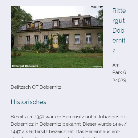
Ritte
rgut
Döb
ernit
z
Am
Park 6
04509
Delitzsch OT Döbernitz
Historisches
Bereits um 1350 war ein Herrensitz
unter Johannes de
Dobernicz in Döbernitz bekannt. Dieser wurde 1445 /​
1447 als Rittersitz bezeich­net. Das Herrenhaus ent­