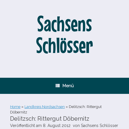
Zum
Inhalt
springen
Sachsens
Schlösser
Menü
Home
»
Landkreis Nordsachsen
»
Delitzsch: Rittergut
Döbernitz
Delitzsch: Rittergut Döbernitz
Veröffentlicht am
8. August 2012
von
Sachsens Schlösser