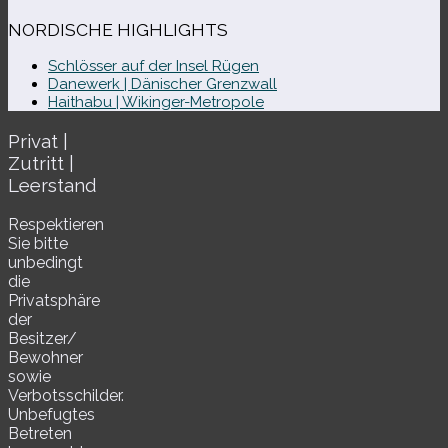
NORDISCHE HIGHLIGHTS
Schlösser auf der Insel Rügen
Danewerk | Dänischer Grenzwall
Haithabu | Wikinger-Metropole
Privat |
Zutritt |
Leerstand
Respektieren
Sie bitte
unbe­dingt
die
Privatsphäre
der
Besitzer/​
Bewohner
sowie
Verbotsschilder.
Unbefugtes
Betreten