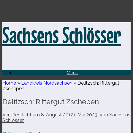
Zum
Sachsens Schlösser
Inhalt
springen
Menü
Home
»
Landkreis Nordsachsen
»
Delitzsch: Rittergut
Zschepen
Delitzsch: Rittergut Zschepen
Veröffentlicht am
8. August 2012
1. Mai 2023
von
Sachsens
Schlösser