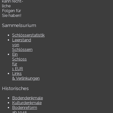
kann recht­
li­che
Folgen für
Sie haben!
Sammelsurium
Schlösserstatistik
Leerstand
von
Schlössern
Ein
Schloss
für
1 EUR
Links
& Verlinkungen
Historisches
Bodendenkmale
Kulturdenkmale
Bodenreform
ab 1945