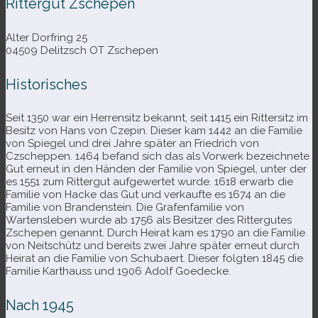
Rittergut Zschepen
Alter Dorfring 25
04509 Delitzsch OT Zschepen
Historisches
Seit 1350 war ein Herrensitz bekannt, seit 1415 ein Rittersitz im
Besitz von Hans von Czepin. Dieser kam 1442 an die Familie
von Spiegel und drei Jahre spä­ter an Friedrich von
Czscheppen. 1464 befand sich das als Vorwerk bezeich­nete
Gut erneut in den Händen der Familie von Spiegel, unter der
es 1551 zum Rittergut auf­ge­wer­tet wurde. 1618 erwarb die
Familie von Hacke das Gut und ver­kaufte es 1674 an die
Familie von Brandenstein. Die Grafenfamilie von
Wartensleben wurde ab 1756 als Besitzer des Rittergutes
Zschepen genannt. Durch Heirat kam es 1790 an die Familie
von Neitschütz und bereits zwei Jahre spä­ter erneut durch
Heirat an die Familie von Schubaert. Dieser folg­ten 1845 die
Familie Karthauss und 1906 Adolf Goedecke.
Nach 1945