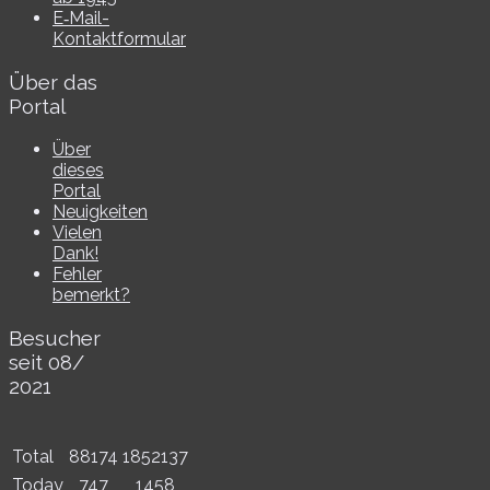
E‑Mail-​​
Kontaktformular
Über das
Portal
Über
dieses
Portal
Neuigkeiten
Vielen
Dank!
Fehler
bemerkt?
Besucher
seit 08/​
2021
Total
88174
1852137
Today
747
1458