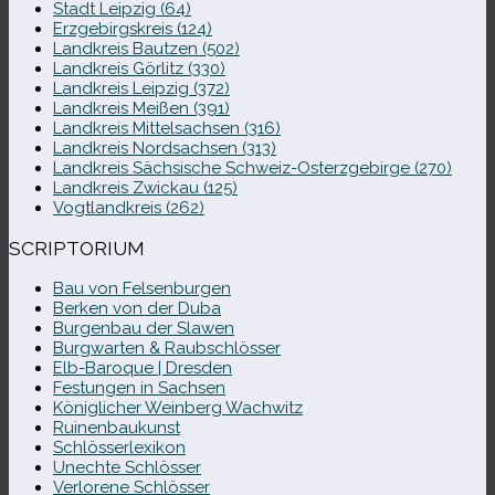
Stadt Leipzig (64)
Erzgebirgskreis (124)
Landkreis Bautzen (502)
Landkreis Görlitz (330)
Landkreis Leipzig (372)
Landkreis Meißen (391)
Landkreis Mittelsachsen (316)
Landkreis Nordsachsen (313)
Landkreis Sächsische Schweiz-​Osterzgebirge (270)
Landkreis Zwickau (125)
Vogtlandkreis (262)
SCRIPTORIUM
Bau von Felsenburgen
Berken von der Duba
Burgenbau der Slawen
Burgwarten & Raubschlösser
Elb-​Baroque | Dresden
Festungen in Sachsen
Königlicher Weinberg Wachwitz
Ruinenbaukunst
Schlösserlexikon
Unechte Schlösser
Verlorene Schlösser