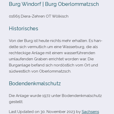
Burg Windorf | Burg Oberlommatzsch
01665 Diera-​Zehren OT Wölkisch
Historisches
Von der Burg ist heute nichts mehr erhal­ten. Es han­
delte sich ver­mut­lich um eine Wasserburg, die als
recht­eckige Anlage mit einem was­ser­füh­ren­den
umlau­fen­den Graben errich­tet wor­den war. Die
Burganlage befand sich nord­öst­lich vom Ort und
süd­west­lich von Oberlommatzsch.
Bodendenkmalschutz
Die Anlage wurde 1972 unter Bodendenkmalschutz
gestellt.
Last Updated on 30. November 2023 by
Sachsens