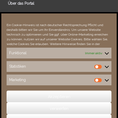
Über das Portal
Über dieses Portal
Neuigkeiten
Ein Cookie-Hinweis ist nach deutscher Rechtsprechung Pflicht und
Vielen Dank!
deshalb bitten wir Sie um Ihr Einverständnis: Um unsere Website
Fehler bemerkt?
technisch zu optimieren und Sie ggf. über Online-Marketing erreichen
zu können, nutzen wir auf unserer Website Cookies. Bitte wählen Sie,
welche Cookies Sie erlauben. Weitere Hinweise finden Sie in der
Funktional
Immer aktiv
Besucher seit 08/​2021
Statistiken
Statistiken
Total
88101
1851850
Today
674
1171
Marketing
Marketing
This Week
3148
32255
This Month
4501
134140
Akzeptieren
verwerfen
(c) 2026 Sachsens Schlösser