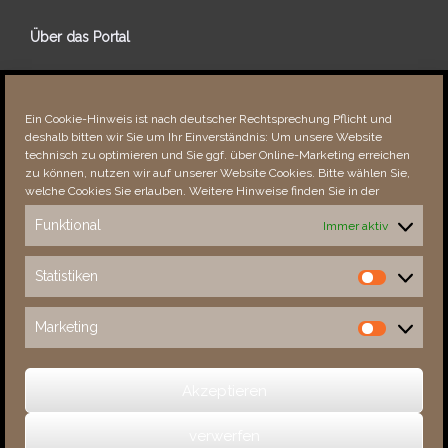
Über das Portal
Über dieses Portal
Neuigkeiten
Ein Cookie-Hinweis ist nach deutscher Rechtsprechung Pflicht und
Vielen Dank!
deshalb bitten wir Sie um Ihr Einverständnis: Um unsere Website
Fehler bemerkt?
technisch zu optimieren und Sie ggf. über Online-Marketing erreichen
zu können, nutzen wir auf unserer Website Cookies. Bitte wählen Sie,
welche Cookies Sie erlauben. Weitere Hinweise finden Sie in der
Funktional
Immer aktiv
Besucher seit 08/​2021
Statistiken
Statistiken
Total
88754
1854490
Today
786
1811
Marketing
Marketing
This Week
4161
34895
This Month
5514
136780
Akzeptieren
verwerfen