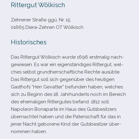
Rittergut Wölkisch
Zehrener Straße ggü. Nr. 15
01665 Diera-​Zehren OT Wölkisch
Historisches
Das Rittergut Wölkisch wurde 1696 erst­ma­lig nach­
ge­wie­sen. Es war ein eigen­stän­di­ges Rittergut, wel­
ches selbst grund­herr­schaft­li­che Rechte aus­übte.
Das Rittergut soll sich gegen­über des heu­ti­gen
Gasthofs “Herr Gevatter” befun­den haben, wel­ches
sich zu Beginn des 18. Jahrhunderts noch im Bereich
des ehe­ma­li­gen Rittergutes befand. 1812 soll
Napoleon Bonaparte im Haus des Gutsbesitzers
über­nach­tet haben und die Patenschaft für das in
jener Nacht gebo­rene Kind der Gutsbesitzer über­
nom­men haben.