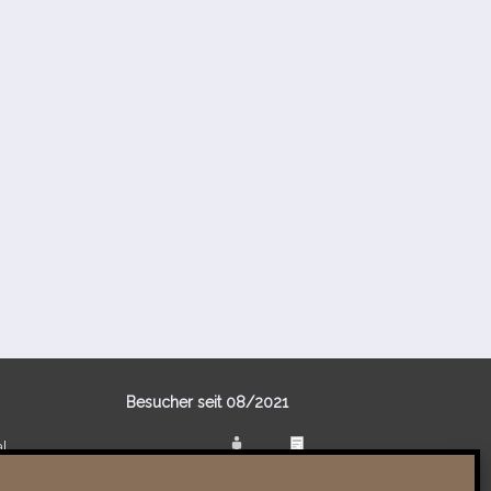
Besucher seit 08/​2021
al
Total
88383
1852744