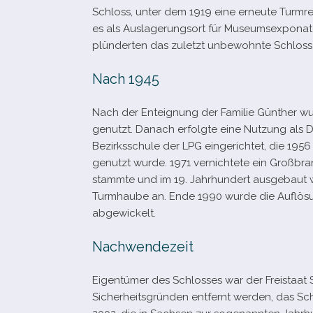
Schloss, unter dem 1919 eine erneute Turmr
es als Auslagerungsort für Museumsexponate
plün­der­ten das zuletzt unbe­wohnte Schloss
Nach 1945
Nach der Enteignung der Familie Günther wu
genutzt. Danach erfolgte eine Nutzung als DD
Bezirksschule der LPG ein­ge­rich­tet, die 1
genutzt wurde. 1971 ver­nich­tete ein Großbr
stammte und im 19. Jahrhundert aus­ge­baut 
Turmhaube an. Ende 1990 wurde die Auflösu
abgewickelt.
Nachwendezeit
Eigentümer des Schlosses war der Freistaat
Sicherheitsgründen ent­fernt wer­den, das Sch