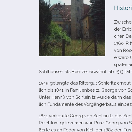
Histor
Zwische
der Erric
chen Bes
1360, Rit
von Rose
erwarb G
spä­ter 
Sahlhausen als Besitzer erwähnt, ab 1513 Ditt
1549 gelangte das Rittergut Schieritz erneut 
lich bis 1841, in Familienbesitz. George von S
Unter Hannß von Schleinitz wurde dann das h
lich Fundamente des Vorgängerbaus ein­be­
1841 ver­kaufte Georg von Schleinitz das Schl
Reichtum gekom­men war. Prinz Georg von Sa
ßerte es an Fedor von Kiel, der 1882 den Turm