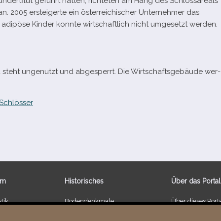
ndertflut geführt hat­ten, rich­te­ten am Hang des Schlossareals
2005 erstei­gerte ein öster­rei­chi­scher Unternehmer das
 adi­pöse Kinder konnte wirt­schaft­lich nicht umge­setzt werden.
 und steht unge­nutzt und abge­sperrt. Die Wirtschaftsgebäude wer­
Schlösser
um
Historisches
Über das Portal
tik
Bodendenkmale
Über dieses Port
 Schlössern
Kulturdenkmale
Neuigkeiten