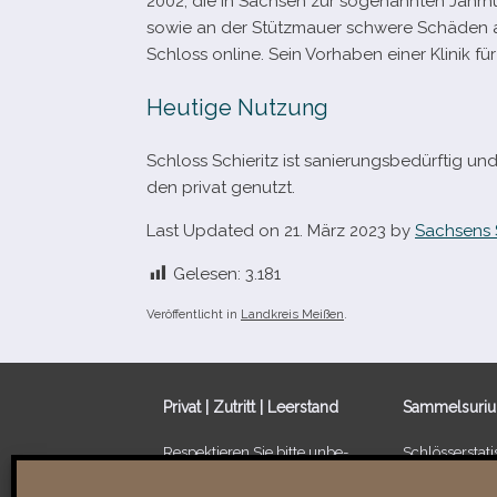
2002, die in Sachsen zur soge­nann­ten Jahrhu
sowie an der Stützmauer schwere Schäden an. 
Schloss online. Sein Vorhaben einer Klinik für
Heutige Nutzung
Schloss Schieritz ist sanie­rungs­be­dürf­tig
den pri­vat genutzt.
Last Updated on 21. März 2023 by
Sachsens 
Gelesen:
3.181
Veröffentlicht in
Landkreis Meißen
.
Privat | Zutritt | Leerstand
Sammelsuri
Respektieren Sie bitte unbe­
Schlösserstatis
dingt die Privatsphäre der
Leerstand von
Besitzer/​Bewohner sowie