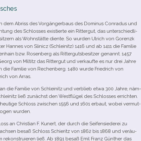
isches
n dem Abriss des Vorgängerbaus des Dominus Conradus und
htung des Schlosses exis­tierte ein Rittergut, das unter­schied­li­
itzern als Wohnstätte diente. So wur­den Ulrich von Gorenzk
ter Hannes von Slinicz (Schleinitz) 1416 und ab 1411 die Familie
nhain bzw. Rosenberg als Rittergutsbesitzer genannt. 1457
eorg von Miltitz das Rittergut und ver­kaufte es nur drei Jahre
an die Familie von Rechenberg. 1480 wurde Friedrich von
rich von Arras.
an die Familie von Schleinitz und ver­blieb etwa 300 Jahre, näm­
chleinitz ließ zunächst den Westflügel des Schlosses errich­ten.
eu­tige Schloss zwi­schen 1556 und 1601 erbaut, wobei ver­mut­
zo­gen wurden.
oss an Christian F. Kunert, der durch die Seifensiederei zu
chsen besaß Schloss Schieritz von 1862 bis 1868 und ver­äu­
 rekon­stru­ie­ren ließ. Ab 1891 besaß Emil Franz Günther das