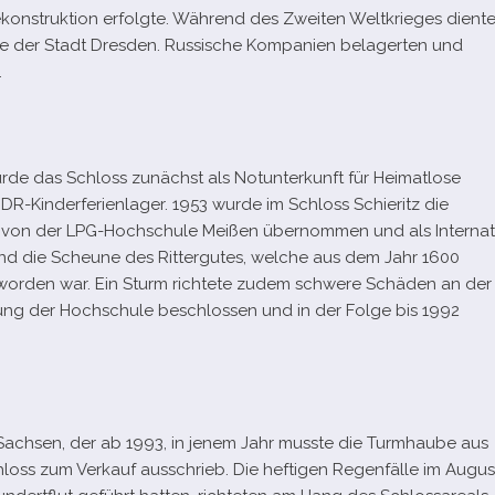
ekonstruktion erfolgte. Während des Zweiten Weltkrieges dient
 der Stadt Dresden. Russische Kompanien bela­ger­ten und
.
rde das Schloss zunächst als Notunterkunft für Heimatlose
R-​Kinderferienlager. 1953 wurde im Schloss Schieritz die
956 von der LPG-​Hochschule Meißen über­nom­men und als Internat
and die Scheune des Rittergutes, wel­che aus dem Jahr 1600
wor­den war. Ein Sturm rich­tete zudem schwere Schäden an der
ng der Hochschule beschlos­sen und in der Folge bis 1992
 Sachsen, der ab 1993, in jenem Jahr musste die Turmhaube aus
loss zum Verkauf aus­schrieb. Die hef­ti­gen Regenfälle im Augus