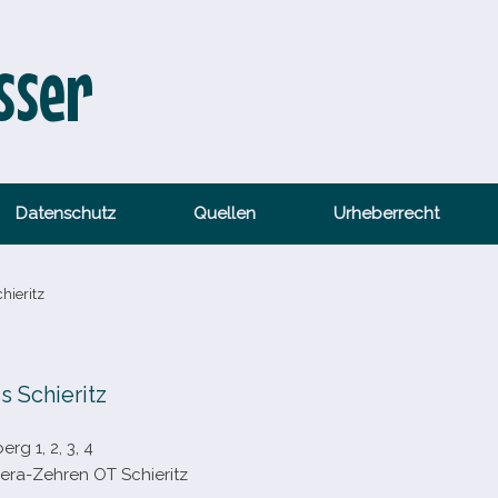
sser
Datenschutz
Quellen
Urheberrecht
hieritz
s Schieritz
rg 1, 2, 3, 4
era-​Zehren OT Schieritz