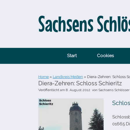
Zum
Inhalt
springen
Sachsens Schlö
Start
Cookies
Home
»
Landkreis Meißen
»
Diera-​Zehren: Schloss Sc
Diera-​Zehren: Schloss Schieritz
Veröffentlicht am
8. August 2012
von
Sachsens Schlösser
Schlos
Schlossbe
01665 Di