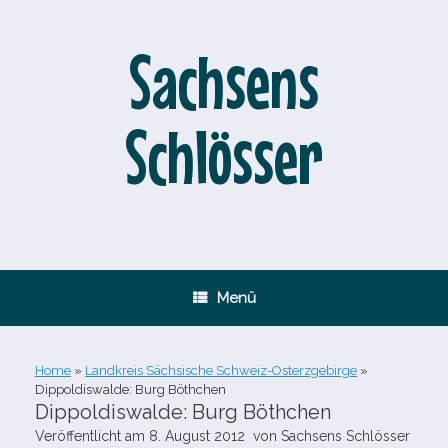
Zum
Inhalt
springen
Sachsens
Schlösser
Menü
Home
»
Landkreis Sächsische Schweiz-Osterzgebirge
»
Dippoldiswalde: Burg Böthchen
Dippoldiswalde: Burg Böthchen
Veröffentlicht am
8. August 2012
von
Sachsens Schlösser