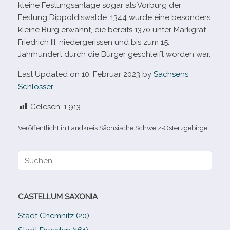
kleine Festungsanlage sogar als Vorburg der
Festung Dippoldiswalde. 1344 wurde eine beson­ders
kleine Burg erwähnt, die bereits 1370 unter Markgraf
Friedrich III. nie­der­ge­ris­sen und bis zum 15.
Jahrhundert durch die Bürger geschleift wor­den war.
Last Updated on 10. Februar 2023 by
Sachsens
Schlösser
Gelesen:
1.913
Veröffentlicht in
Landkreis Sächsische Schweiz-Osterzgebirge
.
Suche
nach:
CASTELLUM SAXONIA
Stadt Chemnitz (20)