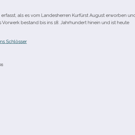
 erfasst, als es vom Landesherren Kurfürst August erwor­ben un
s Vorwerk bestand bis ins 18. Jahrhundert hin­ein und ist heute
ns Schlösser
ge
.