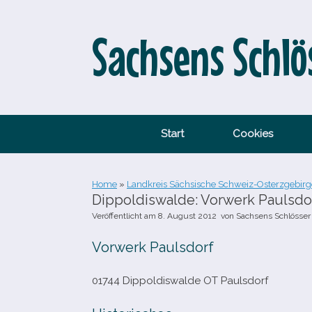
Zum
Inhalt
springen
Sachsens Schlö
Start
Cookies
Home
»
Landkreis Sächsische Schweiz-Osterzgebirg
Dippoldiswalde: Vorwerk Paulsdo
Veröffentlicht am
8. August 2012
von
Sachsens Schlösser
Vorwerk Paulsdorf
01744 Dippoldiswalde OT Paulsdorf