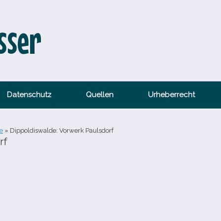
sser
Datenschutz
Quellen
Urheberrecht
e
»
Dippoldiswalde: Vorwerk Paulsdorf
rf