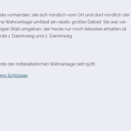
 vor­han­den, die sich nörd­lich vom Ort und dort nörd­lich der
i­che Wehrumlage umfasst ein rela­tiv gro­ßes Gebiet. Sie war ver­
ti­gen Wall umge­ben, der heute nur noch teil­weise erhal­ten ist.
­nannte 1. Dammweg und 2. Dammweg.
der mit­tel­al­ter­li­chen Wehranlage seit 1978.
ens Schlösser