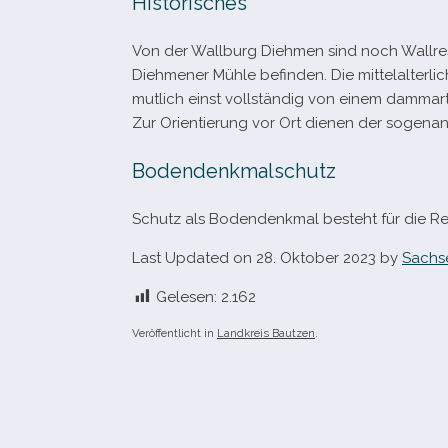
Historisches
Von der Wallburg Diehmen sind noch Wallreste
Diehmener Mühle befin­den. Die mit­tel­al­ter­l
mut­lich einst voll­stän­dig von einem damm­ar­
Zur Orientierung vor Ort die­nen der soge
Bodendenkmalschutz
Schutz als Bodendenkmal besteht für die Reste 
Last Updated on 28. Oktober 2023 by
Sachs
Gelesen:
2.162
Veröffentlicht in
Landkreis Bautzen
.