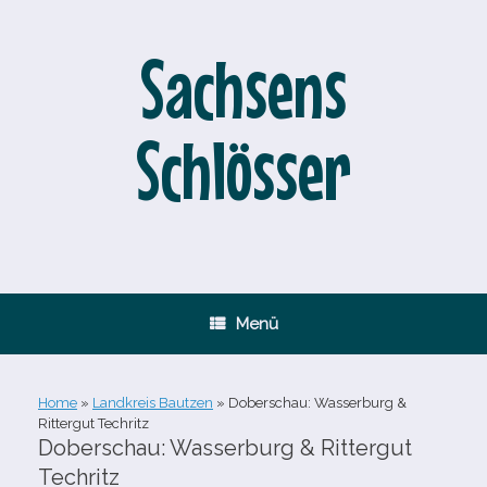
Zum
Inhalt
springen
Sachsens
Schlösser
Menü
Home
»
Landkreis Bautzen
»
Doberschau: Wasserburg &
Rittergut Techritz
Doberschau: Wasserburg & Rittergut
Techritz