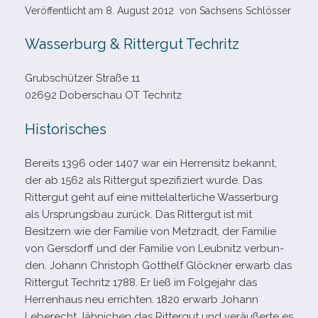
Veröffentlicht am
8. August 2012
von
Sachsens Schlösser
Wasserburg & Rittergut Techritz
Grubschützer Straße 11
02692 Doberschau OT Techritz
Historisches
Bereits 1396 oder 1407 war ein Herrensitz bekannt,
der ab 1562 als Rittergut spe­zi­fi­ziert wurde. Das
Rittergut geht auf eine mit­tel­al­ter­li­che Wasserburg
als Ursprungsbau zurück. Das Rittergut ist mit
Besitzern wie der Familie von Metzradt, der Familie
von Gersdorff und der Familie von Leubnitz ver­bun­
den. Johann Christoph Gotthelf Glöckner erwarb das
Rittergut Techritz 1788. Er ließ im Folgejahr das
Herrenhaus neu errich­ten. 1820 erwarb Johann
Leberecht Jähnichen das Rittergut und ver­äu­ßerte es