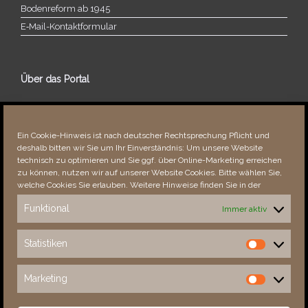
Bodenreform ab 1945
E‑Mail-​​Kontaktformular
Über das Portal
Über dieses Portal
Neuigkeiten
Ein Cookie-Hinweis ist nach deutscher Rechtsprechung Pflicht und
Vielen Dank!
deshalb bitten wir Sie um Ihr Einverständnis: Um unsere Website
Fehler bemerkt?
technisch zu optimieren und Sie ggf. über Online-Marketing erreichen
zu können, nutzen wir auf unserer Website Cookies. Bitte wählen Sie,
welche Cookies Sie erlauben. Weitere Hinweise finden Sie in der
Funktional
Immer aktiv
Besucher seit 08/​2021
Statistiken
Statistiken
Total
87805
1850614
Today
633
1033
Marketing
Marketing
This Week
2447
31019
This Month
3800
132904