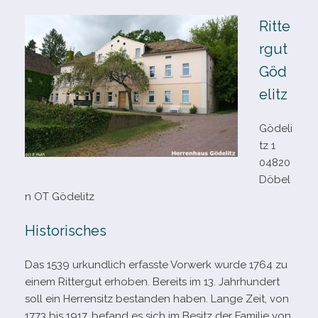
Ritte
rgut
Göd
elitz
Gödeli
tz 1
04820
Döbel
n OT Gödelitz
Historisches
Das 1539 urkund­lich erfasste Vorwerk wurde 1764 zu
einem Rittergut erho­ben. Bereits im 13. Jahrhundert
soll ein Herrensitz bestan­den haben. Lange Zeit, von
1773 bis 1917, befand es sich im Besitz der Familie von