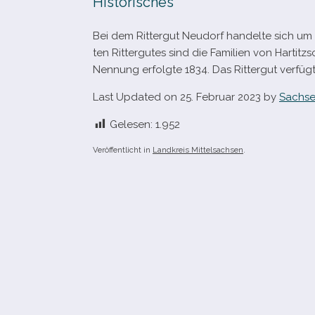
Historisches
Bei dem Rittergut Neudorf han­delte sich um e
ten Rittergutes sind die Familien von Hartit
Nennung erfolgte 1834. Das Rittergut ver­fü
Last Updated on 25. Februar 2023 by
Sachse
Gelesen:
1.952
Veröffentlicht in
Landkreis Mittelsachsen
.