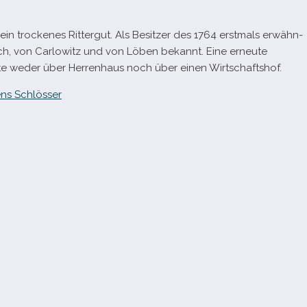
in tro­cke­nes Rittergut. Als Besitzer des 1764 erst­mals erwähn­
zsch, von Carlowitz und von Löben bekannt. Eine erneute
gte weder über Herrenhaus noch über einen Wirtschaftshof.
ns Schlösser