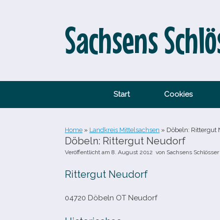
Zum
Inhalt
springen
Sachsens Schlö
Start
Cookies
Home
»
Landkreis Mittelsachsen
»
Döbeln: Rittergut
Döbeln: Rittergut Neudorf
Veröffentlicht am
8. August 2012
von
Sachsens Schlösser
Rittergut Neudorf
04720 Döbeln OT Neudorf