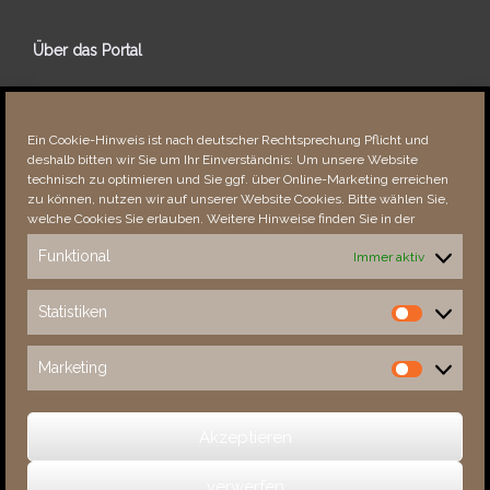
Über das Portal
Über dieses Portal
Neuigkeiten
Ein Cookie-Hinweis ist nach deutscher Rechtsprechung Pflicht und
Vielen Dank!
deshalb bitten wir Sie um Ihr Einverständnis: Um unsere Website
Fehler bemerkt?
technisch zu optimieren und Sie ggf. über Online-Marketing erreichen
zu können, nutzen wir auf unserer Website Cookies. Bitte wählen Sie,
welche Cookies Sie erlauben. Weitere Hinweise finden Sie in der
Funktional
Immer aktiv
Besucher seit 08/​2021
Statistiken
Statistiken
Total
89012
1857527
Today
438
807
Marketing
Marketing
This Week
438
28259
This Month
6838
139817
Akzeptieren
verwerfen