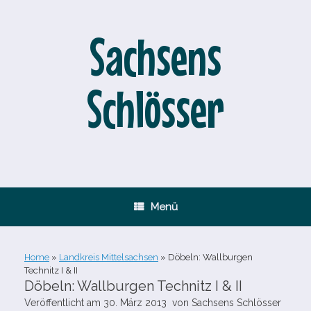
Zum
Inhalt
springen
Sachsens
Schlösser
Menü
Home
»
Landkreis Mittelsachsen
»
Döbeln: Wallburgen
Technitz I & II
Döbeln: Wallburgen Technitz I & II
Veröffentlicht am
30. März 2013
von
Sachsens Schlösser