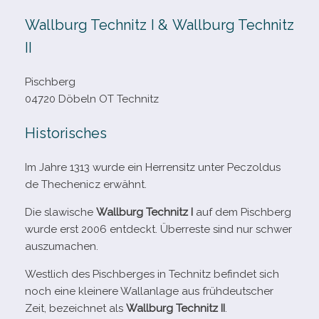
Wallburg Technitz I & Wallburg Technitz
II
Pischberg
04720 Döbeln OT Technitz
Historisches
Im Jahre 1313 wurde ein Herrensitz unter Peczoldus
de Thechenicz erwähnt.
Die sla­wi­sche
Wallburg Technitz I
auf dem Pischberg
wurde erst 2006 ent­deckt. Überreste sind nur schwer
auszumachen.
Westlich des Pischberges in Technitz befin­det sich
noch eine klei­nere Wallanlage aus früh­deut­scher
Zeit, bezeich­net als
Wallburg Technitz II
.