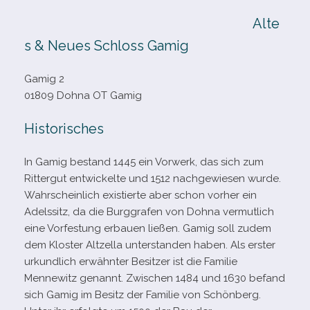
Alte
s & Neues Schloss Gamig
Gamig 2
01809 Dohna OT Gamig
Historisches
In Gamig bestand 1445 ein Vorwerk, das sich zum
Rittergut ent­wi­ckelte und 1512 nach­ge­wie­sen wurde.
Wahrscheinlich exis­tierte aber schon vor­her ein
Adelssitz, da die Burggrafen von Dohna ver­mut­lich
eine Vorfestung erbauen lie­ßen. Gamig soll zudem
dem Kloster Altzella unter­stan­den haben. Als ers­ter
urkund­lich erwähn­ter Besitzer ist die Familie
Mennewitz genannt. Zwischen 1484 und 1630 befand
sich Gamig im Besitz der Familie von Schönberg.