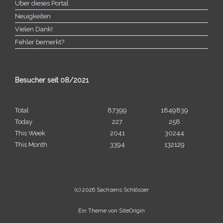
Über dieses Portal
Neuigkeiten
Vielen Dank!
Fehler bemerkt?
Besucher seit 08/​2021
Total
87399
1849839
Today
227
258
This Week
2041
30244
This Month
3394
132129
(c) 2026 Sachsens Schlösser
Ein Theme von
SiteOrigin