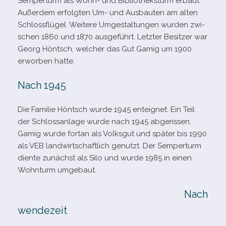
Semperturm als Wohn- und Bibliotheksturm erbaut .
Außerdem erfolg­ten Um- und Ausbauten am alten
Schlossflügel. Weitere Umgestaltungen wur­den zwi­
schen 1860 und 1870 aus­ge­führt. Letzter Besitzer war
Georg Höntsch, wel­cher das Gut Gamig um 1900
erwor­ben hatte.
Nach 1945
Die Familie Höntsch wurde 1945 ent­eig­net. Ein Teil
der Schlossanlage wurde nach 1945 abge­ris­sen.
Gamig wurde fortan als Volksgut und spä­ter bis 1990
als VEB land­wirt­schaft­lich genutzt. Der Semperturm
diente zunächst als Silo und wurde 1985 in einen
Wohnturm umgebaut.
Nach
wendezeit