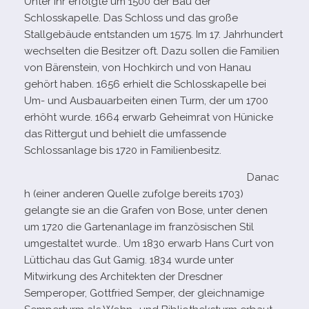
Unter ihr erfolgte um 1500 der Bau der
Schlosskapelle. Das Schloss und das große
Stallgebäude ent­stan­den um 1575. Im 17. Jahrhundert
wech­sel­ten die Besitzer oft. Dazu sol­len die Familien
von Bärenstein, von Hochkirch und von Hanau
gehört haben. 1656 erhielt die Schlosskapelle bei
Um- und Ausbauarbeiten einen Turm, der um 1700
erhöht wurde. 1664 erwarb Geheimrat von Hünicke
das Rittergut und behielt die umfas­sende
Schlossanlage bis 1720 in Familienbesitz.
Danac
h (einer ande­ren Quelle zufolge bereits 1703)
gelangte sie an die Grafen von Bose, unter denen
um 1720 die Gartenanlage im fran­zö­si­schen Stil
umge­stal­tet wurde.. Um 1830 erwarb Hans Curt von
Lüttichau das Gut Gamig. 1834 wurde unter
Mitwirkung des Architekten der Dresdner
Semperoper, Gottfried Semper, der gleich­na­mige