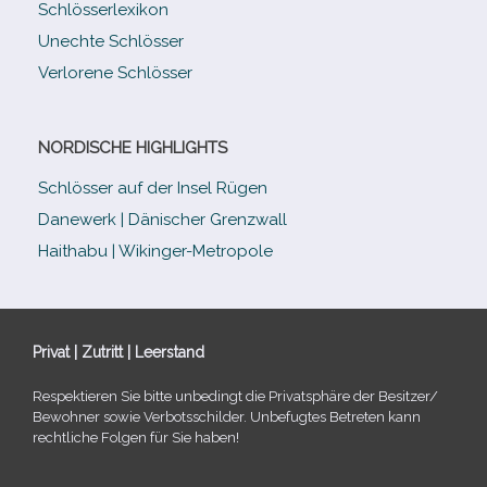
Schlösserlexikon
Unechte Schlösser
Verlorene Schlösser
NORDISCHE HIGHLIGHTS
Schlösser auf der Insel Rügen
Danewerk | Dänischer Grenzwall
Haithabu | Wikinger-Metropole
Privat | Zutritt | Leerstand
Respektieren Sie bitte unbe­dingt die Privatsphäre der Besitzer/​
Bewohner sowie Verbotsschilder. Unbefugtes Betreten kann
recht­li­che Folgen für Sie haben!