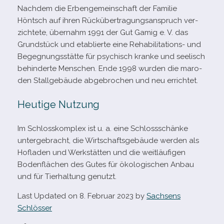
Nachdem die Erbengemeinschaft der Familie
Höntsch auf ihren Rückübertragungsanspruch ver­
zich­tete, über­nahm 1991 der Gut Gamig e. V. das
Grundstück und eta­blierte eine Rehabilitations- und
Begegnungsstätte für psy­chisch kranke und see­lisch
behin­derte Menschen. Ende 1998 wur­den die maro­
den Stallgebäude abge­bro­chen und neu errichtet.
Heutige Nutzung
Im Schlosskomplex ist u. a. eine Schlossschänke
unter­ge­bracht, die Wirtschaftsgebäude wer­den als
Hofladen und Werkstätten und die weit­läu­fi­gen
Bodenflächen des Gutes für öko­lo­gi­schen Anbau
und für Tierhaltung genutzt.
Last Updated on 8. Februar 2023 by
Sachsens
Schlösser