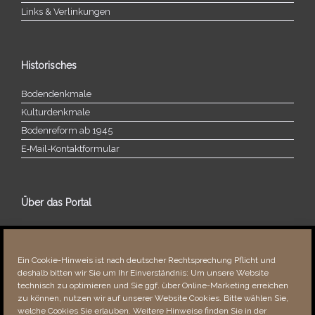
Links & Verlinkungen
Historisches
Bodendenkmale
Kulturdenkmale
Bodenreform ab 1945
E‑Mail-​​Kontaktformular
Über das Portal
Über dieses Portal
Neuigkeiten
Ein Cookie-Hinweis ist nach deutscher Rechtsprechung Pflicht und
Vielen Dank!
deshalb bitten wir Sie um Ihr Einverständnis: Um unsere Website
Fehler bemerkt?
technisch zu optimieren und Sie ggf. über Online-Marketing erreichen
zu können, nutzen wir auf unserer Website Cookies. Bitte wählen Sie,
welche Cookies Sie erlauben. Weitere Hinweise finden Sie in der