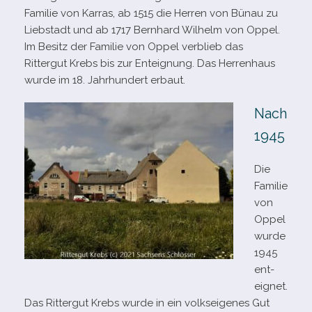
Familie von Karras, ab 1515 die Herren von Bünau zu
Liebstadt und ab 1717 Bernhard Wilhelm von Oppel.
Im Besitz der Familie von Oppel ver­blieb das
Rittergut Krebs bis zur Enteignung. Das Herrenhaus
wurde im 18. Jahrhundert erbaut.
Nach
1945
Die
Familie
von
Oppel
wurde
1945
ent­
eig­net.
Das Rittergut Krebs wurde in ein volks­ei­ge­nes Gut