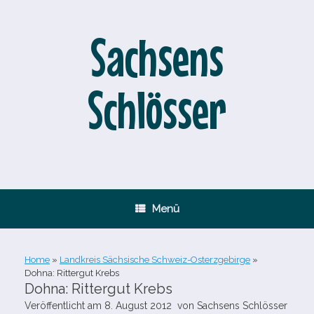
Zum
Inhalt
springen
Sachsens
Schlösser
Menü
Home
»
Landkreis Sächsische Schweiz-Osterzgebirge
»
Dohna: Rittergut Krebs
Dohna: Rittergut Krebs
Veröffentlicht am
8. August 2012
von
Sachsens Schlösser