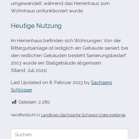
umge­wan­delt, wäh­rend das Herrenhaus zum
Wohnhaus umfunk­tio­niert wurde.
Heutige Nutzung
Im Herrenhaus befin­den sich Wohnungen. Von der
Rittergutsanlage ist ledig­lich ein Gebäude saniert, bei
den rest­li­chen Gebäuden besteht Sanierungsbedarf.
2003 wurde ein Stallgebäude abgerissen.
(Stand: Juli 2021)
Last Updated on 8. Februar 2023 by
Sachsens
Schlösser
Gelesen:
2.280
Veröffentlicht in
Landkreis Sächsische Schweiz-Osterzgebirge
.
Suche
nach: