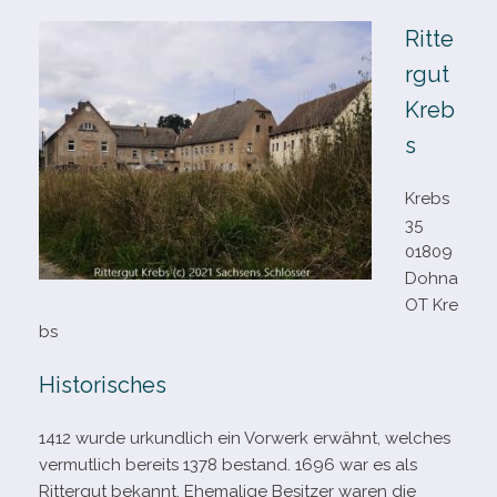
Ritte
rgut
Kreb
s
Krebs
35
01809
Dohna
OT Kre
bs
Historisches
1412 wurde urkund­lich ein Vorwerk erwähnt, wel­ches
ver­mut­lich bereits 1378 bestand. 1696 war es als
Rittergut bekannt. Ehemalige Besitzer waren die