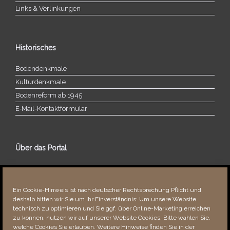
Links & Verlinkungen
Historisches
Bodendenkmale
Kulturdenkmale
Bodenreform ab 1945
E‑Mail-​​Kontaktformular
Über das Portal
Über dieses Portal
Neuigkeiten
Ein Cookie-Hinweis ist nach deutscher Rechtsprechung Pflicht und
Vielen Dank!
deshalb bitten wir Sie um Ihr Einverständnis: Um unsere Website
Fehler bemerkt?
technisch zu optimieren und Sie ggf. über Online-Marketing erreichen
zu können, nutzen wir auf unserer Website Cookies. Bitte wählen Sie,
welche Cookies Sie erlauben. Weitere Hinweise finden Sie in der