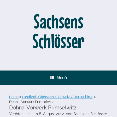
Zum
Inhalt
springen
Sachsens
Schlösser
Menü
Home
»
Landkreis Sächsische Schweiz-Osterzgebirge
»
Dohna: Vorwerk Primselwitz
Dohna: Vorwerk Primselwitz
Veröffentlicht am
8. August 2012
von
Sachsens Schlösser