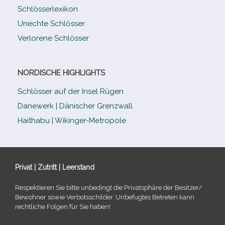
Schlösserlexikon
Unechte Schlösser
Verlorene Schlösser
NORDISCHE HIGHLIGHTS
Schlösser auf der Insel Rügen
Danewerk | Dänischer Grenzwall
Haithabu | Wikinger-Metropole
Privat | Zutritt | Leerstand
Respektieren Sie bitte unbe­dingt die Privatsphäre der Besitzer/​
Bewohner sowie Verbotsschilder. Unbefugtes Betreten kann
recht­li­che Folgen für Sie haben!