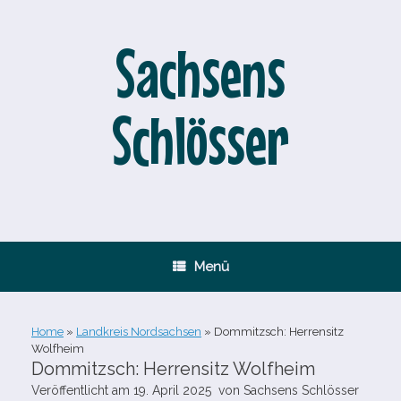
Zum
Inhalt
springen
Sachsens
Schlösser
Menü
Home
»
Landkreis Nordsachsen
»
Dommitzsch: Herrensitz
Wolfheim
Dommitzsch: Herrensitz Wolfheim
Veröffentlicht am
19. April 2025
von
Sachsens Schlösser