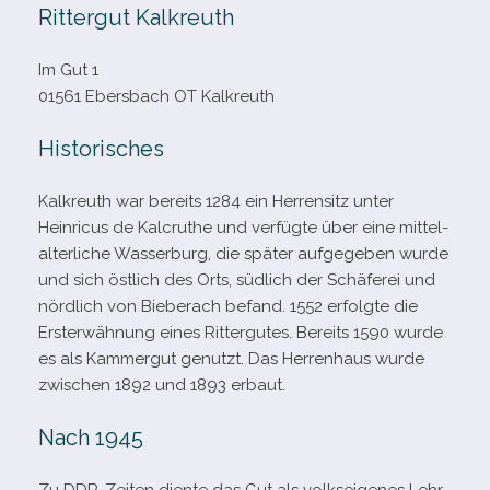
Rittergut Kalkreuth
Im Gut 1
01561 Ebersbach OT Kalkreuth
Historisches
Kalkreuth war bereits 1284 ein Herrensitz unter
Heinricus de Kalcruthe und ver­fügte über eine mit­tel­
al­ter­li­che Wasserburg, die spä­ter auf­ge­ge­ben wurde
und sich öst­lich des Orts, süd­lich der Schäferei und
nörd­lich von Bieberach befand. 1552 erfolgte die
Ersterwähnung eines Rittergutes. Bereits 1590 wurde
es als Kammergut genutzt. Das Herrenhaus wurde
zwi­schen 1892 und 1893 erbaut.
Nach 1945