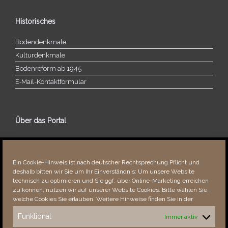
Historisches
Bodendenkmale
Kulturdenkmale
Bodenreform ab 1945
E‑Mail-​​Kontaktformular
Über das Portal
Über dieses Portal
Neuigkeiten
Ein Cookie-Hinweis ist nach deutscher Rechtsprechung Pflicht und
Vielen Dank!
deshalb bitten wir Sie um Ihr Einverständnis: Um unsere Website
Fehler bemerkt?
technisch zu optimieren und Sie ggf. über Online-Marketing erreichen
zu können, nutzen wir auf unserer Website Cookies. Bitte wählen Sie,
welche Cookies Sie erlauben. Weitere Hinweise finden Sie in der
Funktional
Immer aktiv
Besucher seit 08/​2021