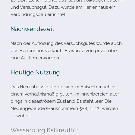
Zu DDR-​Zeiten diente das Gut als volks­ei­ge­nes Lehr-
und Versuchsgut. Dazu wurde am Herrenhaus ein
Verbindungsbau errichtet.
Nachwendezeit
Nach der Auflösung des Versuchsgutes wurde auch
das Herrenhaus ver­kauft. Es wurde von pri­vat über
eine Auktion erworben.
Heutige Nutzung
Das Herrenhaus befin­det sich im Außenbereich in
einem ver­hält­nis­mä­ßig guten, im Innenbereich aller­
dings in desas­trö­sem Zustand. Es steht leer. Die
Nebengebäude (Hausnummern 5–8, 11, 12) wer­den
bewohnt.
Wasserburg Kalkreuth?: