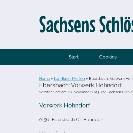
Zum
Inhalt
springen
Sachsens Schlö
Start
Cookies
Home
»
Landkreis Meißen
»
Ebersbach: Vorwerk Hoh
Ebersbach: Vorwerk Hohndorf
Veröffentlicht am
20. November 2013
von
Sachsens Schlö
Vorwerk Hohndorf
01561 Ebersbach OT Hohndorf