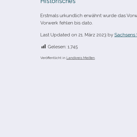
Historisches
Erstmals urkund­lich erwähnt wurde das Vorwe
Vorwerk feh­len bis dato.
Last Updated on 21. März 2023 by
Sachsens 
Gelesen:
1.745
Veröffentlicht in
Landkreis Meißen
.