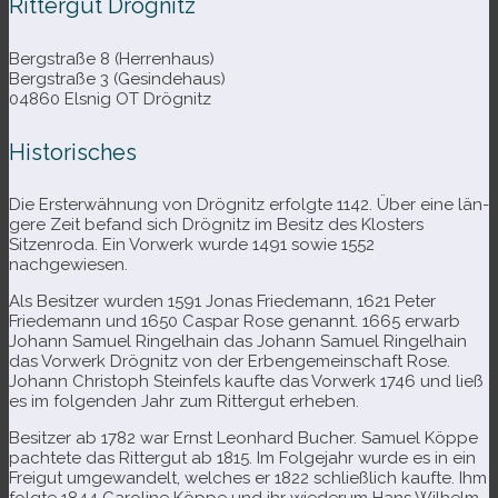
Rittergut Drögnitz
Bergstraße 8 (Herrenhaus)
Bergstraße 3 (Gesindehaus)
04860 Elsnig OT Drögnitz
Historisches
Die Ersterwähnung von Drögnitz erfolgte 1142. Über eine län­
gere Zeit befand sich Drögnitz im Besitz des Klosters
Sitzenroda. Ein Vorwerk wurde 1491 sowie 1552
nachgewiesen.
Als Besitzer wur­den 1591 Jonas Friedemann, 1621 Peter
Friedemann und 1650 Caspar Rose genannt. 1665 erwarb
Johann Samuel Ringelhain das Johann Samuel Ringelhain
das Vorwerk Drögnitz von der Erbengemeinschaft Rose.
Johann Christoph Steinfels kaufte das Vorwerk 1746 und ließ
es im fol­gen­den Jahr zum Rittergut erheben.
Besitzer ab 1782 war Ernst Leonhard Bucher. Samuel Köppe
pach­tete das Rittergut ab 1815. Im Folgejahr wurde es in ein
Freigut umge­wan­delt, wel­ches er 1822 schließ­lich kaufte. Ihm