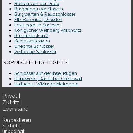
Berken von der Duba
Burgenbau der Slawen
Burgwarten & Raubschlösser
Elb-​Baroque | Dresden
Festungen in Sachsen
Königlicher Weinberg Wachwitz
Ruinenbaukunst
Schlösserlexikon
Unechte Schlösser
Verlorene Schlösser
NORDISCHE HIGHLIGHTS
Schlösser auf der Insel Rügen
Danewerk | Dänischer Grenzwall
Haithabu | Wikinger-Metropole
Privat |
Zutritt |
Leerstand
Respektieren
Sie bitte
unbe­dingt