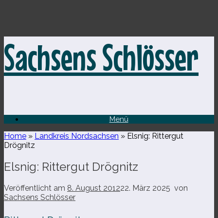
Zum
Sachsens Schlösser
Inhalt
springen
Menü
Home
»
Landkreis Nordsachsen
»
Elsnig: Rittergut
Drögnitz
Elsnig: Rittergut Drögnitz
Veröffentlicht am
8. August 2012
22. März 2025
von
Sachsens Schlösser