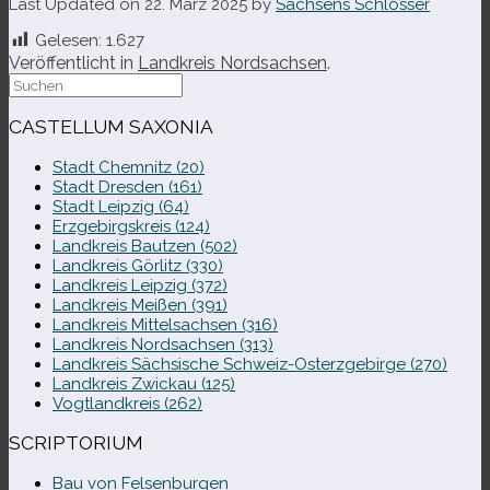
Last Updated on 22. März 2025 by
Sachsens Schlösser
Gelesen:
1.627
Veröffentlicht in
Landkreis Nordsachsen
.
Suche
nach:
CASTELLUM SAXONIA
Stadt Chemnitz (20)
Stadt Dresden (161)
Stadt Leipzig (64)
Erzgebirgskreis (124)
Landkreis Bautzen (502)
Landkreis Görlitz (330)
Landkreis Leipzig (372)
Landkreis Meißen (391)
Landkreis Mittelsachsen (316)
Landkreis Nordsachsen (313)
Landkreis Sächsische Schweiz-​Osterzgebirge (270)
Landkreis Zwickau (125)
Vogtlandkreis (262)
SCRIPTORIUM
Bau von Felsenburgen