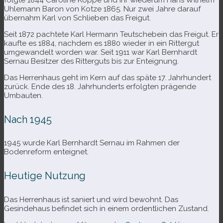
folgte 1844 Caroline Köppe und ihr wie­derum Hans Wilhelm
Uhlemann Baron von Kotze 1865. Nur zwei Jahre dar­auf
über­nahm Karl von Schlieben das Freigut.
Seit 1872 pach­tete Karl Hermann Teutschebein das Freigut. Er
kaufte es 1884, nach­dem es 1880 wie­der in ein Rittergut
umge­wan­delt wor­den war. Seit 1911 war Karl Bernhardt
Sernau Besitzer des Ritterguts bis zur Enteignung.
Das Herrenhaus geht im Kern auf das späte 17. Jahrhundert
zurück. Ende des 18. Jahrhunderts erfolg­ten prä­gende
Umbauten.
Nach 1945
1945 wurde Karl Bernhardt Sernau im Rahmen der
Bodenreform enteignet.
Heutige Nutzung
Das Herrenhaus ist saniert und wird bewohnt. Das
Gesindehaus befin­det sich in einem ordent­li­chen Zustand.