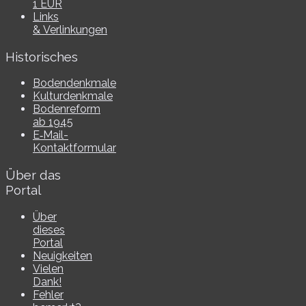
1 EUR
Links
& Verlinkungen
Historisches
Bodendenkmale
Kulturdenkmale
Bodenreform
ab 1945
E‑Mail-​​
Kontaktformular
Über das
Portal
Über
dieses
Portal
Neuigkeiten
Vielen
Dank!
Fehler