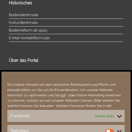
Historisches
Bodendenkmale
Kulturdenkmale
Bodenreform ab 1945
E‑Mail-​​Kontaktformular
Über das Portal
Über dieses Portal
Neuigkeiten
Ein Cookie-Hinweis ist nach deutscher Rechtsprechung Pflicht und
Vielen Dank!
deshalb bitten wir Sie um Ihr Einverständnis: Um unsere Website
Fehler bemerkt?
technisch zu optimieren und Sie ggf. über Online-Marketing erreichen
zu können, nutzen wir auf unserer Website Cookies. Bitte wählen Sie,
welche Cookies Sie erlauben. Weitere Hinweise finden Sie in der
Funktional
Immer aktiv
Besucher seit 08/​2021
Statistiken