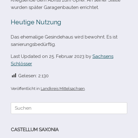
Kriegsende dem Abriss zum Opfer. An sei­ner Stelle
wur­den spä­ter Garagenbauten errichtet.
Heutige Nutzung
Das ehe­ma­lige Gesindehaus wird bewohnt. Es ist
sanierungsbedürftig.
Last Updated on 25. Februar 2023 by
Sachsens
Schlösser
Gelesen:
2.130
Veröffentlicht in
Landkreis Mittelsachsen
.
Suche
nach:
CASTELLUM SAXONIA