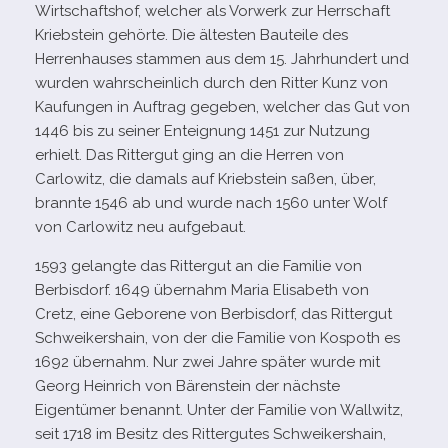
Wirtschaftshof, wel­cher als Vorwerk zur Herrschaft
Kriebstein gehörte. Die ältes­ten Bauteile des
Herrenhauses stam­men aus dem 15. Jahrhundert und
wur­den wahr­schein­lich durch den Ritter Kunz von
Kaufungen in Auftrag gege­ben, wel­cher das Gut von
1446 bis zu sei­ner Enteignung 1451 zur Nutzung
erhielt. Das Rittergut ging an die Herren von
Carlowitz, die damals auf Kriebstein saßen, über,
brannte 1546 ab und wurde nach 1560 unter Wolf
von Carlowitz neu aufgebaut.
1593 gelangte das Rittergut an die Familie von
Berbisdorf. 1649 über­nahm Maria Elisabeth von
Cretz, eine Geborene von Berbisdorf, das Rittergut
Schweikershain, von der die Familie von Kospoth es
1692 über­nahm. Nur zwei Jahre spä­ter wurde mit
Georg Heinrich von Bärenstein der nächste
Eigentümer benannt. Unter der Familie von Wallwitz,
seit 1718 im Besitz des Rittergutes Schweikershain,