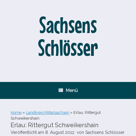
Zum
Inhalt
springen
Sachsens
Schlösser
Menü
Home
»
Landkreis Mittelsachsen
»
Erlau: Rittergut
Schweikershain
Erlau: Rittergut Schweikershain
Veröffentlicht am
8. August 2012
von
Sachsens Schlösser