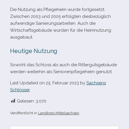
Die Nutzung als Pflegeheim wurde fort­ge­setzt.
Zwischen 2003 und 2005 erfolg­ten dies­be­züg­lich
auf­wen­dige Sanierungsarbeiten. Auch die
Wirtschaftsgebäude wur­den für die Heimnutzung
ausgebaut.
Heutige Nutzung
Sowohl das Schloss als auch die Rittergutsgebäude
wer­den wei­ter­hin als Seniorenpflegeheim genutzt.
Last Updated on 25. Februar 2023 by
Sachsens
Schlösser
Gelesen:
3.070
Veröffentlicht in
Landkreis Mittelsachsen
.
Suche