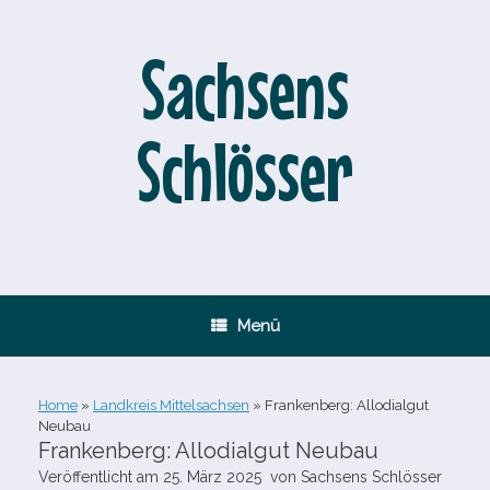
Zum
Inhalt
springen
Sachsens
Schlösser
Menü
Home
»
Landkreis Mittelsachsen
»
Frankenberg: Allodialgut
Neubau
Frankenberg: Allodialgut Neubau
Veröffentlicht am
25. März 2025
von
Sachsens Schlösser