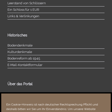
Leerstand von Schlössern
Ein Schloss für 1 EUR
Links & Verlinkungen
Historisches
Bodendenkmale
Kulturdenkmale
Bodenreform ab 1945
E‑Mail-​​Kontaktformular
Über das Portal
Über dieses Portal
Neuigkeiten
Ein Cookie-Hinweis ist nach deutscher Rechtsprechung Pflicht und
Vielen Dank!
deshalb bitten wir Sie um Ihr Einverständnis: Um unsere Website