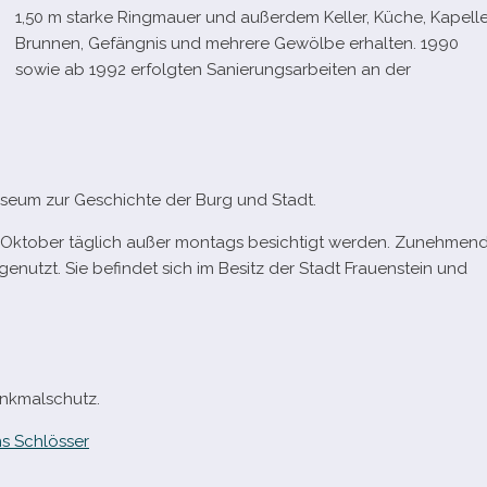
1,50 m starke Ringmauer und außer­dem Keller, Küche, Kapelle
Brunnen, Gefängnis und meh­rere Gewölbe erhal­ten. 1990
sowie ab 1992 erfolg­ten Sanierungsarbeiten an der
Museum zur Geschichte der Burg und Stadt.
Oktober täg­lich außer mon­tags besich­tigt wer­den. Zunehmen
genutzt. Sie befin­det sich im Besitz der Stadt Frauenstein und
enkmalschutz.
s Schlösser