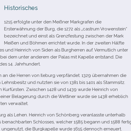
Historisches
1215 erfolgte unter den Meißner Markgrafen die
Ersterwähnung der Burg, die 1272 als „castrum Vrowenstein“
bezeich­net und einst als Grenzfestung zwi­schen der Mark
Meißen und Böhmen errich­tet wurde. In der zwei­ten Hälfte
nes und Heinrich von Siden als Burgherren auf. Vermutlich unter
, bei dem unter ande­rem der Palas mit Kapelle ent­stand. Die
des 14. Jahrhundert.
an die Herren von Ileburg ver­pfän­det. 1329 über­nah­men die
 Lehnsbesitz und nutz­ten sie von 1381 bis 1401 als Stammsitz.
en Kurfürsten. Zwischen 1428 und 1439 wurde Heinrich von
 einer Belagerung durch die Wettiner wurde sie 1438 erheb­lich
gten verwaltet.
urg als Lehen. Heinrich von Schönberg ver­an­lasste unter­halb
s benach­bar­ten Schlosses, wel­cher 1585 begann und 1588 fer­ti
rg unge­nutzt, die Burgkapelle wurde 1615 den­noch erneu­ert.