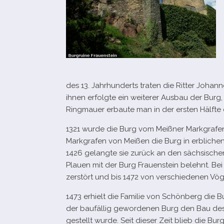
des 13. Jahrhunderts tra­ten die Ritter Johan
ihnen erfolgte ein wei­te­rer Ausbau der Burg
Ringmauer erbaute man in der ers­ten Hälfte 
1321 wurde die Burg vom Meißner Markgrafen 
Markgrafen von Meißen die Burg in erb­li­chen
1426 gelangte sie zurück an den säch­si­sch
Plauen mit der Burg Frauenstein belehnt. Bei
zer­stört und bis 1472 von ver­schie­de­nen Vö
1473 erhielt die Familie von Schönberg die B
der bau­fäl­lig gewor­de­nen Burg den Bau de
gestellt wurde. Seit die­ser Zeit blieb die Bu