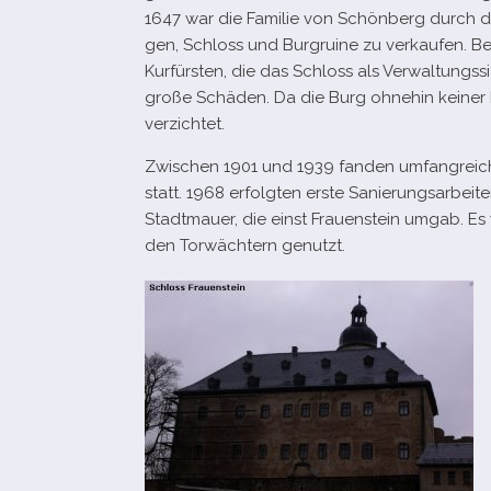
1647 war die Familie von Schönberg durch di
gen, Schloss und Burgruine zu ver­kau­fen. Be
Kurfürsten, die das Schloss als Verwaltungssi
große Schäden. Da die Burg ohne­hin kei­ner
verzichtet.
Zwischen 1901 und 1939 fan­den umfang­rei­
statt. 1968 erfolg­ten erste Sanierungsarbeit
Stadtmauer, die einst Frauenstein umgab. E
den Torwächtern genutzt.