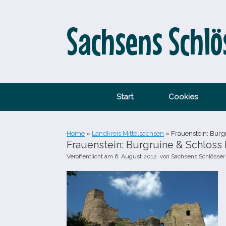
Zum
Inhalt
springen
Sachsens Schlö
Start
Cookies
Home
»
Landkreis Mittelsachsen
»
Frauenstein: Burg
Frauenstein: Burgruine & Schloss
Veröffentlicht am
6. August 2012
von
Sachsens Schlösser