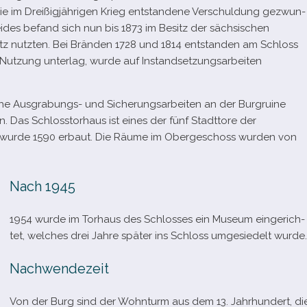
e im Dreißigjährigen Krieg ent­stan­dene Verschuldung gezwun­
ides befand sich nun bis 1873 im Besitz der säch­si­schen
tz nutz­ten. Bei Bränden 1728 und 1814 ent­stan­den am Schloss
 Nutzung unter­lag, wurde auf Instandsetzungsarbeiten
che Ausgrabungs- und Sicherungsarbeiten an der Burgruine
en. Das Schlosstorhaus ist eines der fünf Stadttore der
s wurde 1590 erbaut. Die Räume im Obergeschoss wur­den von
Nach 1945
1954 wurde im Torhaus des Schlosses ein Museum ein­ge­rich­
tet, wel­ches drei Jahre spä­ter ins Schloss umge­sie­delt wurde.
Nachwendezeit
Von der Burg sind der Wohnturm aus dem 13. Jahrhundert, di