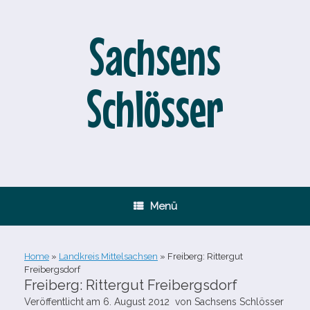
Zum
Inhalt
springen
Sachsens
Schlösser
Menü
Home
»
Landkreis Mittelsachsen
»
Freiberg: Rittergut
Freibergsdorf
Freiberg: Rittergut Freibergsdorf
Veröffentlicht am
6. August 2012
von
Sachsens Schlösser