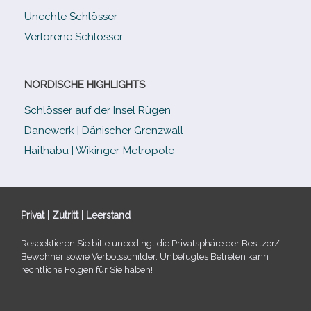
Unechte Schlösser
Verlorene Schlösser
NORDISCHE HIGHLIGHTS
Schlösser auf der Insel Rügen
Danewerk | Dänischer Grenzwall
Haithabu | Wikinger-Metropole
Privat | Zutritt | Leerstand
Respektieren Sie bitte unbe­dingt die Privatsphäre der Besitzer/​
Bewohner sowie Verbotsschilder. Unbefugtes Betreten kann
recht­li­che Folgen für Sie haben!