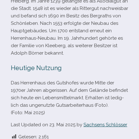
Freiberg. Im Jahre 1239 gelangte es als Allodialgut an
die Stadt. 1548 ist es wie­der als Rittergut nach­weis­bar
und befand sich 1690 im Besitz des Bergraths von
Schönleben. Nach 1553 erfolgte der Neubau des
Hauptgebäudes. Um 1700 ent­stand erneut ein
Herrenhaus-​Neubau. Im 19. Jahrhundert gehörte es
der Familie von Kleeberg, als wei­te­rer Besitzer ist
Adolph Börner bekannt.
Heutige Nutzung
Das Herrenhaus des Gutshofes wurde Mitte der
1970er Jahren abge­ris­sen. Auf dem Gelände befin­det
sich heute ein Lebensmittelmarkt. Erhalten ist ledig­
lich das unge­nutzte Gutsarbeiterhaus (Foto).
(Foto: Mai 2025)
Last Updated on 23. Mai 2025 by
Sachsens Schlösser
Gelesen:
2.161