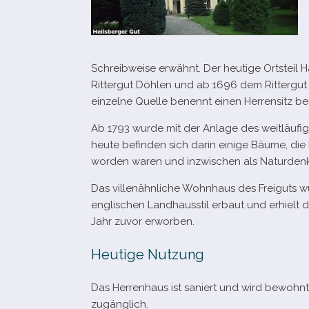
Schreibweise erwähnt. Der heu­tige Ortsteil Ha
Rittergut Döhlen und ab 1696 dem Rittergut 
ein­zelne Quelle benennt einen Herrensitz ber
Ab 1793 wurde mit der Anlage des weit­läu­fi
heute befin­den sich darin einige Bäume, di
wor­den waren und inzwi­schen als Naturden
Das vil­len­ähn­li­che Wohnhaus des Freiguts
eng­li­schen Landhausstil erbaut und erhiel
Jahr zuvor erworben.
Heutige Nutzung
Das Herrenhaus ist saniert und wird bewohnt. 
zugänglich.