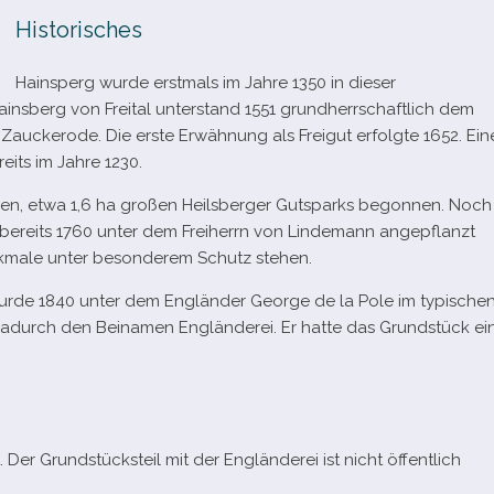
Historisches
Hainsperg wurde erst­mals im Jahre 1350 in die­ser
insberg von Freital unter­stand 1551 grund­herr­schaft­lich dem
Zauckerode. Die erste Erwähnung als Freigut erfolgte 1652. Ein
eits im Jahre 1230.
­gen, etwa 1,6 ha gro­ßen Heilsberger Gutsparks begon­nen. Noch
e bereits 1760 unter dem Freiherrn von Lindemann ange­pflanzt
kmale unter beson­de­rem Schutz stehen.
 wurde 1840 unter dem Engländer George de la Pole im typi­sche
t dadurch den Beinamen Engländerei. Er hatte das Grundstück ei
Der Grundstücksteil mit der Engländerei ist nicht öffent­lich