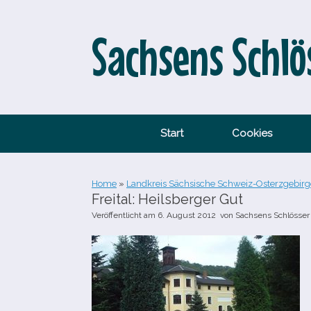
Zum
Inhalt
springen
Sachsens Schlö
Start
Cookies
Home
»
Landkreis Sächsische Schweiz-Osterzgebirg
Freital: Heilsberger Gut
Veröffentlicht am
6. August 2012
von
Sachsens Schlösser