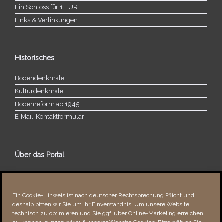
Ein Schloss für 1 EUR
Links & Verlinkungen
Historisches
Bodendenkmale
Kulturdenkmale
Bodenreform ab 1945
E‑Mail-​​Kontaktformular
Über das Portal
Über dieses Portal
Neuigkeiten
Ein Cookie-Hinweis ist nach deutscher Rechtsprechung Pflicht und
Vielen Dank!
deshalb bitten wir Sie um Ihr Einverständnis: Um unsere Website
Fehler bemerkt?
technisch zu optimieren und Sie ggf. über Online-Marketing erreichen