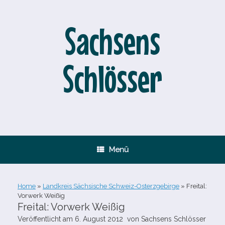
Zum
Inhalt
springen
Sachsens
Schlösser
Menü
Home
»
Landkreis Sächsische Schweiz-Osterzgebirge
»
Freital:
Vorwerk Weißig
Freital: Vorwerk Weißig
Veröffentlicht am
6. August 2012
von
Sachsens Schlösser