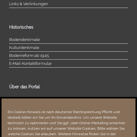
Links & Verlinkungen
Historisches
Bodendenkmale
Kulturdenkmale
Bodenreform ab 1945
E‑Mail-​​Kontaktformular
Über das Portal
Über dieses Portal
Neuigkeiten
Ein Cookie-Hinweis ist nach deutscher Rechtsprechung Pflicht und
Vielen Dank!
deshalb bitten wir Sie um Ihr Einverständnis: Um unsere Website
Fehler bemerkt?
technisch zu optimieren und Sie ggf. über Online-Marketing erreichen
zu können, nutzen wir auf unserer Website Cookies. Bitte wählen Sie,
welche Cookies Sie erlauben. Weitere Hinweise finden Sie in der