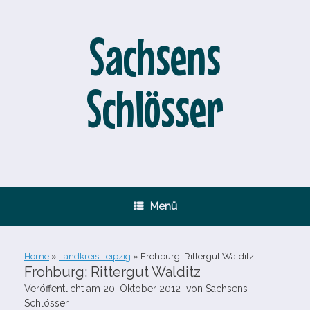
Zum
Inhalt
springen
Sachsens
Schlösser
Menü
Home
»
Landkreis Leipzig
»
Frohburg: Rittergut Walditz
Frohburg: Rittergut Walditz
Veröffentlicht am
20. Oktober 2012
von
Sachsens
Schlösser