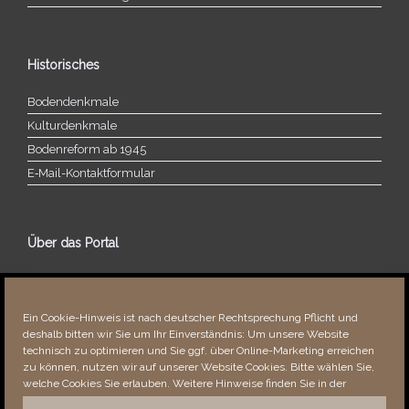
Historisches
Bodendenkmale
Kulturdenkmale
Bodenreform ab 1945
E‑Mail-​​Kontaktformular
Über das Portal
Über dieses Portal
Neuigkeiten
Ein Cookie-Hinweis ist nach deutscher Rechtsprechung Pflicht und
Vielen Dank!
deshalb bitten wir Sie um Ihr Einverständnis: Um unsere Website
Fehler bemerkt?
technisch zu optimieren und Sie ggf. über Online-Marketing erreichen
zu können, nutzen wir auf unserer Website Cookies. Bitte wählen Sie,
welche Cookies Sie erlauben. Weitere Hinweise finden Sie in der