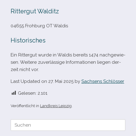
Rittergut Walditz
04655 Frohburg OT Waldis
Historisches
Ein Rittergut wurde in Waldis bereits 1474 nach­ge­wie­
sen. Weitere zuver­läs­sige Informationen lie­gen der­
zeit nicht vor.
Last Updated on 27. Mai 2025 by
Sachsens Schlösser
Gelesen:
2.101
Veröffentlicht in
Landkreis Leipzig
.
Suche
nach: