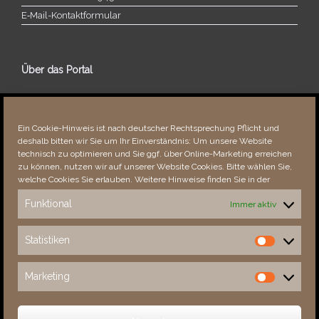
E‑Mail-​​Kontaktformular
Über das Portal
Über dieses Portal
Neuigkeiten
Ein Cookie-Hinweis ist nach deutscher Rechtsprechung Pflicht und
Vielen Dank!
deshalb bitten wir Sie um Ihr Einverständnis: Um unsere Website
Fehler bemerkt?
technisch zu optimieren und Sie ggf. über Online-Marketing erreichen
zu können, nutzen wir auf unserer Website Cookies. Bitte wählen Sie,
welche Cookies Sie erlauben. Weitere Hinweise finden Sie in der
Funktional
Immer aktiv
Besucher seit 08/​2021
Statistiken
Statistiken
Total
89057
1856106
Today
595
1148
Marketing
Marketing
This Week
4888
36511
This Month
6241
138396