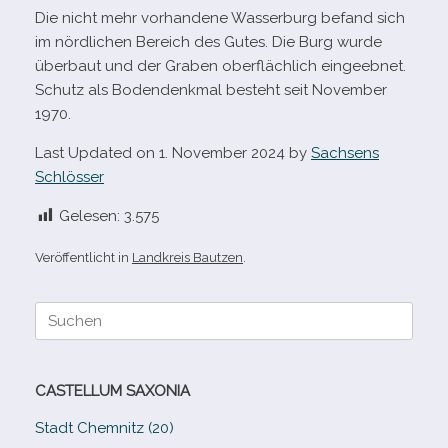
Die nicht mehr vor­han­dene Wasserburg befand sich
im nörd­li­chen Bereich des Gutes. Die Burg wurde
über­baut und der Graben ober­fläch­lich ein­ge­eb­net.
Schutz als Bodendenkmal besteht seit November
1970.
Last Updated on 1. November 2024 by
Sachsens
Schlösser
Gelesen:
3.575
Veröffentlicht in
Landkreis Bautzen
.
Suche
nach:
CASTELLUM SAXONIA
Stadt Chemnitz (20)