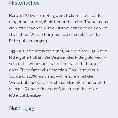
Historisches
Bereits 1091 war ein Burgward bekannt, der spä­ter
umge­baut und 1276 als Herrensitz unter Theodericus
de Zitzin erwähnt wurde. Hierbei han­delte es sich um
die frü­here Wasserburg, aus wel­cher letzt­lich das
Rittergut hervorging.
1436 als Rittersitz bezeich­net, wurde die­ser 1580 zum
Rittergut erho­ben. Die Besitzer des Ritterguts wech­
sel­ten oft, wobei sich nach und nach die bür­ger­li­
chen Eigentümer durch­setz­ten. Das Herrenhaus
wurde um 1870 errich­tet, wäh­rend ein Teil der
Wirtschaftsgebäude noch aus dem 18. Jahrhundert
stammt. Richard Hermann Stärker war der letzte
Rittergutsbesitzer.
Nach 1945