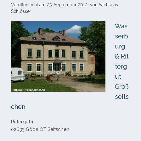
Veröffentlicht am
25. September 2012
von
Sachsens
Schlösser
Was
serb
urg
& Rit
terg
ut
Groß
seits
chen
Rittergut 1
02633 Göda OT Seitschen