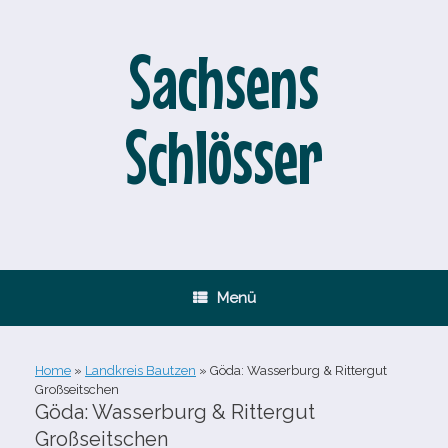
Zum
Inhalt
springen
Sachsens
Schlösser
Menü
Home
»
Landkreis Bautzen
»
Göda: Wasserburg & Rittergut
Großseitschen
Göda: Wasserburg & Rittergut
Großseitschen