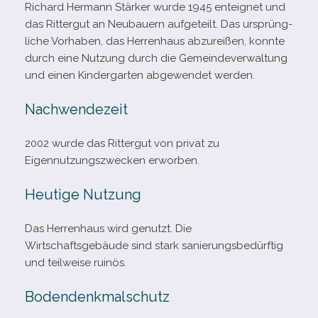
Richard Hermann Stärker wurde 1945 ent­eig­net und
das Rittergut an Neubauern auf­ge­teilt. Das ursprüng­
li­che Vorhaben, das Herrenhaus abzu­rei­ßen, konnte
durch eine Nutzung durch die Gemeindeverwaltung
und einen Kindergarten abge­wen­det werden.
Nachwendezeit
2002 wurde das Rittergut von pri­vat zu
Eigennutzungszwecken erworben.
Heutige Nutzung
Das Herrenhaus wird genutzt. Die
Wirtschaftsgebäude sind stark sanie­rungs­be­dürf­tig
und teil­weise ruinös.
Bodendenkmalschutz