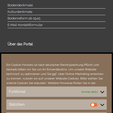
Bodendenkmale
Kulturdenkmale
Bodenreform ab 1945
E‑Mail-​​Kontaktformular
Über das Portal
Über dieses Portal
Neuigkeiten
Ein Cookie-Hinweis ist nach deutscher Rechtsprechung Pflicht und
Vielen Dank!
deshalb bitten wir Sie um Ihr Einverständnis: Um unsere Website
Fehler bemerkt?
technisch zu optimieren und Sie ggf. über Online-Marketing erreichen
zu können, nutzen wir auf unserer Website Cookies. Bitte wählen Sie,
welche Cookies Sie erlauben. Weitere Hinweise finden Sie in der
Funktional
Immer aktiv
Besucher seit 08/​2021
Statistiken
Statistiken
Total
89151
1858309